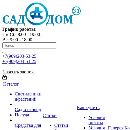
График работы:
Пн-Сб: 8:00 - 19:00
Вс: 9:00 - 18:00
+7(909)203-53-25
+7(909)203-53-25
Заказать звонок
Каталог
Светильники
д/растений
Как купить
Сад и огород
Посуда
Статьи
Условия
оплаты
Средства для
Статьи
Условия
Галерея
Ко