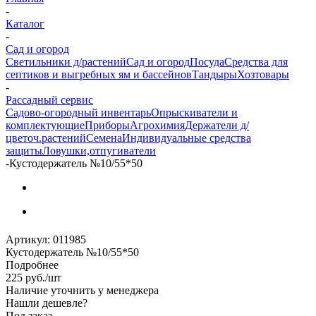
-
Каталог
-
Сад и огород
Светильники д/растений
Сад и огород
Посуда
Средства для
септиков и выгребных ям и бассейнов
Тандыры
Хозтовары
-
Рассадный сервис
Садово-огородный инвентарь
Опрыскиватели и
комплектующие
Приборы
Агрохимия
Держатели д/
цветоч.растений
Семена
Индивидуальные средства
защиты
Ловушки,отпугиватели
-
Кустодержатель №10/55*50
Артикул:
011985
Кустодержатель №10/55*50
Подробнее
225
руб.
/шт
Наличие уточнить у менеджера
Нашли дешевле?
Под заказ