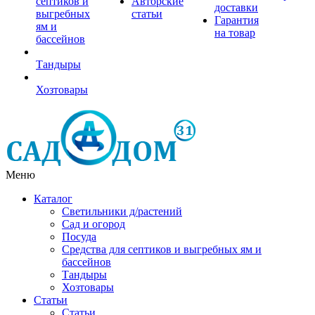
септиков и
Авторские
доставки
выгребных
статьи
Гарантия
ям и
на товар
бассейнов
Тандыры
Хозтовары
Меню
Каталог
Светильники д/растений
Сад и огород
Посуда
Средства для септиков и выгребных ям и
бассейнов
Тандыры
Хозтовары
Статьи
Статьи