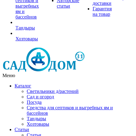
септиков и
Авторские
доставки
выгребных
статьи
Гарантия
ям и
на товар
бассейнов
Тандыры
Хозтовары
Меню
Каталог
Светильники д/растений
Сад и огород
Посуда
Средства для септиков и выгребных ям и
бассейнов
Тандыры
Хозтовары
Статьи
Статьи