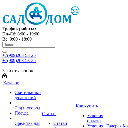
График работы:
Пн-Сб: 8:00 - 19:00
Вс: 9:00 - 18:00
+7(909)203-53-25
+7(909)203-53-25
Заказать звонок
Каталог
Светильники
д/растений
Как купить
Сад и огород
Посуда
Статьи
Условия
оплаты
Средства для
Статьи
Условия
Галерея
Ко