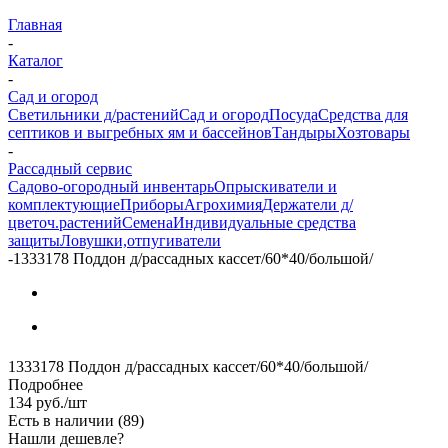
Главная
-
Каталог
-
Сад и огород
Светильники д/растений
Сад и огород
Посуда
Средства для
септиков и выгребных ям и бассейнов
Тандыры
Хозтовары
-
Рассадный сервис
Садово-огородный инвентарь
Опрыскиватели и
комплектующие
Приборы
Агрохимия
Держатели д/
цветоч.растений
Семена
Индивидуальные средства
защиты
Ловушки,отпугиватели
-
1333178 Поддон д/рассадных кассет/60*40/большой/
1333178 Поддон д/рассадных кассет/60*40/большой/
Подробнее
134
руб.
/шт
Есть в наличии
(89)
Нашли дешевле?