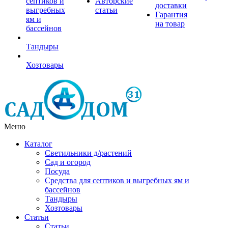
септиков и
Авторские
доставки
выгребных
статьи
Гарантия
ям и
на товар
бассейнов
Тандыры
Хозтовары
Меню
Каталог
Светильники д/растений
Сад и огород
Посуда
Средства для септиков и выгребных ям и
бассейнов
Тандыры
Хозтовары
Статьи
Статьи