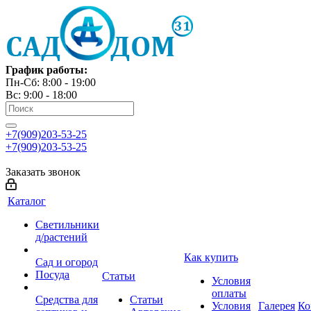
График работы:
Пн-Сб: 8:00 - 19:00
Вс: 9:00 - 18:00
+7(909)203-53-25
+7(909)203-53-25
Заказать звонок
Каталог
Светильники
д/растений
Как купить
Сад и огород
Посуда
Статьи
Условия
оплаты
Средства для
Статьи
Условия
Галерея
Ко