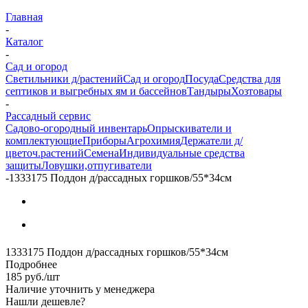
Главная
-
Каталог
-
Сад и огород
Светильники д/растений
Сад и огород
Посуда
Средства для
септиков и выгребных ям и бассейнов
Тандыры
Хозтовары
-
Рассадный сервис
Садово-огородный инвентарь
Опрыскиватели и
комплектующие
Приборы
Агрохимия
Держатели д/
цветоч.растений
Семена
Индивидуальные средства
защиты
Ловушки,отпугиватели
-
1333175 Поддон д/рассадных горшков/55*34см
1333175 Поддон д/рассадных горшков/55*34см
Подробнее
185
руб.
/шт
Наличие уточнить у менеджера
Нашли дешевле?