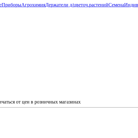
е
Приборы
Агрохимия
Держатели д/цветоч.растений
Семена
Индив
ичаться от цен в розничных магазинах