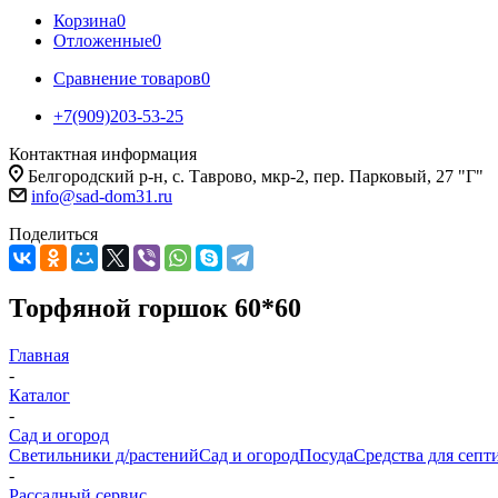
Корзина
0
Отложенные
0
Сравнение товаров
0
+7(909)203-53-25
Контактная информация
Белгородский р-н, с. Таврово, мкр-2, пер. Парковый, 27 "Г"
info@sad-dom31.ru
Поделиться
Торфяной горшок 60*60
Главная
-
Каталог
-
Сад и огород
Светильники д/растений
Сад и огород
Посуда
Средства для септ
-
Рассадный сервис