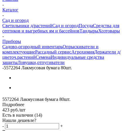
-
Каталог
-
Сад и огород
Светильники д/растений
Сад и огород
Посуда
Средства для
септиков и выгребных ям и бассейнов
Тандыры
Хозтовары
-
Приборы
Садово-огородный инвентарь
Опрыскиватели и
комплектующие
Рассадный сервис
Агрохимия
Держатели д/
цветоч.растений
Семена
Индивидуальные средства
защиты
Ловушки,отпугиватели
-
5572264 Лакмусовая бумага 80шт.
5572264 Лакмусовая бумага 80шт.
Подробнее
423
руб.
/шт
Есть в наличии
(14)
Нашли дешевле?
-
+