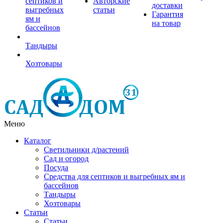
септиков и
Авторские
доставки
выгребных
статьи
Гарантия
ям и
на товар
бассейнов
Тандыры
Хозтовары
Меню
Каталог
Светильники д/растений
Сад и огород
Посуда
Средства для септиков и выгребных ям и
бассейнов
Тандыры
Хозтовары
Статьи
Статьи