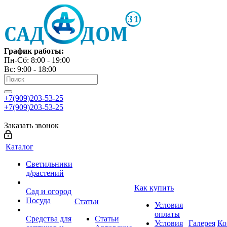
График работы:
Пн-Сб: 8:00 - 19:00
Вс: 9:00 - 18:00
+7(909)203-53-25
+7(909)203-53-25
Заказать звонок
Каталог
Светильники
д/растений
Как купить
Сад и огород
Посуда
Статьи
Условия
оплаты
Средства для
Статьи
Условия
Галерея
Ко