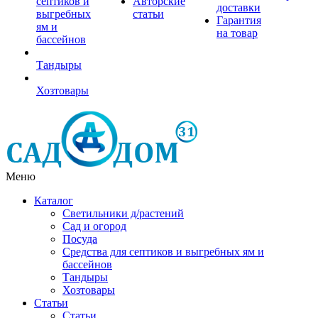
септиков и
Авторские
доставки
выгребных
статьи
Гарантия
ям и
на товар
бассейнов
Тандыры
Хозтовары
Меню
Каталог
Светильники д/растений
Сад и огород
Посуда
Средства для септиков и выгребных ям и
бассейнов
Тандыры
Хозтовары
Статьи
Статьи