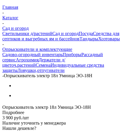
Главная
-
Каталог
-
Сад и огород
Светильники д/растений
Сад и огород
Посуда
Средства для
септиков и выгребных ям и бассейнов
Тандыры
Хозтовары
-
Опрыскиватели и комплектующие
Садово-огородный инвентарь
Приборы
Рассадный
сервис
Агрохимия
Держатели д/
цветоч.растений
Семена
Индивидуальные средства
защиты
Ловушки,отпугиватели
-
Опрыскиватель электр 18л Умница ЭО-18Н
Опрыскиватель электр 18л Умница ЭО-18Н
Подробнее
3 900
руб.
/шт
Наличие уточнить у менеджера
Нашли дешевле?