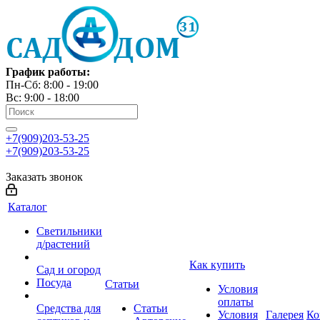
График работы:
Пн-Сб: 8:00 - 19:00
Вс: 9:00 - 18:00
+7(909)203-53-25
+7(909)203-53-25
Заказать звонок
Каталог
Светильники
д/растений
Как купить
Сад и огород
Посуда
Статьи
Условия
оплаты
Средства для
Статьи
Условия
Галерея
Ко