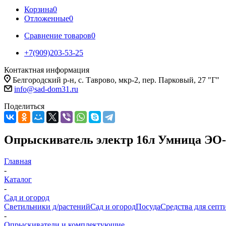
Корзина
0
Отложенные
0
Сравнение товаров
0
+7(909)203-53-25
Контактная информация
Белгородский р-н, с. Таврово, мкр-2, пер. Парковый, 27 "Г"
info@sad-dom31.ru
Поделиться
Опрыскиватель электр 16л Умница ЭО
Главная
-
Каталог
-
Сад и огород
Светильники д/растений
Сад и огород
Посуда
Средства для септ
-
Опрыскиватели и комплектующие