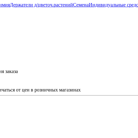
имия
Держатели д/цветоч.растений
Семена
Индивидуальные средс
я заказа
ичаться от цен в розничных магазинах