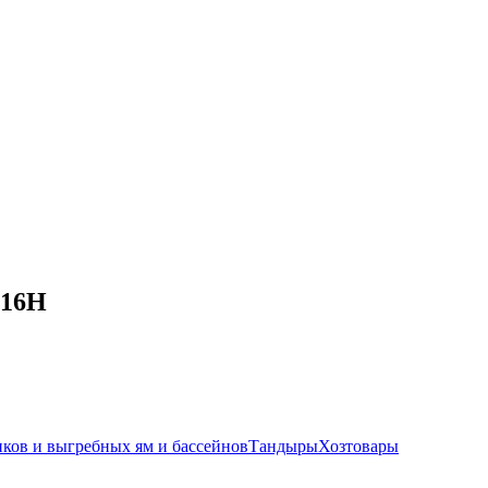
-16Н
иков и выгребных ям и бассейнов
Тандыры
Хозтовары