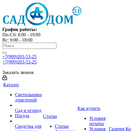
График работы:
Пн-Сб: 8:00 - 19:00
Вс: 9:00 - 18:00
+7(909)203-53-25
+7(909)203-53-25
Заказать звонок
Каталог
Светильники
д/растений
Как купить
Сад и огород
Посуда
Статьи
Условия
оплаты
Средства для
Статьи
Условия
Галерея
Ко