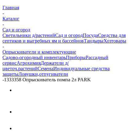
Главная
-
Каталог
-
Сад и огород
Светильники д/растений
Сад и огород
Посуда
Средства для
септиков и выгребных ям и бассейнов
Тандыры
Хозтовары
-
Опрыскиватели и комплектующие
Садово-огородный инвентарь
Приборы
Рассадный
сервис
Агрохимия
Держатели д/
цветоч.растений
Семена
Индивидуальные средства
защиты
Ловушки,отпугиватели
-
1333358 Опрыскиватель помпа 2л PARK