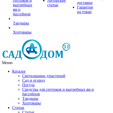
септиков и
Авторские
доставки
выгребных
статьи
Гарантия
ям и
на товар
бассейнов
Тандыры
Хозтовары
Меню
Каталог
Светильники д/растений
Сад и огород
Посуда
Средства для септиков и выгребных ям и
бассейнов
Тандыры
Хозтовары
Статьи
Статьи