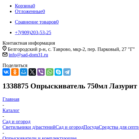
Корзина
0
Отложенные
0
Сравнение товаров
0
+7(909)203-53-25
Контактная информация
Белгородский р-н, с. Таврово, мкр-2, пер. Парковый, 27 "Г"
info@sad-dom31.ru
Поделиться
1338875 Опрыскиватель 750мл Лазурит
Главная
-
Каталог
-
Сад и огород
Светильники д/растений
Сад и огород
Посуда
Средства для септ
-
Опрыскиватели и комплектующие