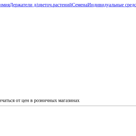
имия
Держатели д/цветоч.растений
Семена
Индивидуальные средс
ичаться от цен в розничных магазинах