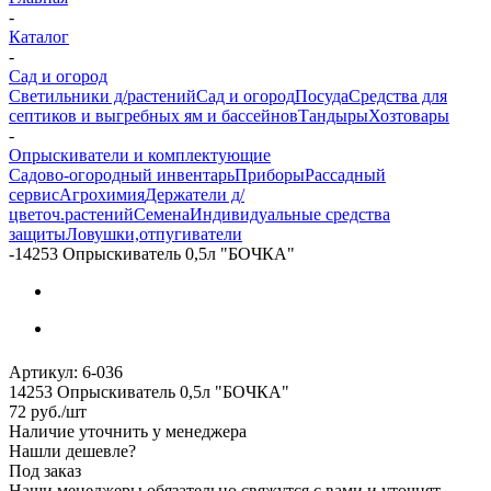
-
Каталог
-
Сад и огород
Светильники д/растений
Сад и огород
Посуда
Средства для
септиков и выгребных ям и бассейнов
Тандыры
Хозтовары
-
Опрыскиватели и комплектующие
Садово-огородный инвентарь
Приборы
Рассадный
сервис
Агрохимия
Держатели д/
цветоч.растений
Семена
Индивидуальные средства
защиты
Ловушки,отпугиватели
-
14253 Опрыскиватель 0,5л "БОЧКА"
Артикул:
6-036
14253 Опрыскиватель 0,5л "БОЧКА"
72
руб.
/шт
Наличие уточнить у менеджера
Нашли дешевле?
Под заказ
Наши менеджеры обязательно свяжутся с вами и уточнят