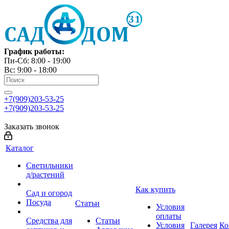
График работы:
Пн-Сб: 8:00 - 19:00
Вс: 9:00 - 18:00
+7(909)203-53-25
+7(909)203-53-25
Заказать звонок
Каталог
Светильники
д/растений
Как купить
Сад и огород
Посуда
Статьи
Условия
оплаты
Средства для
Статьи
Условия
Галерея
Ко