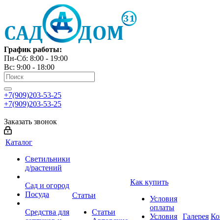
График работы:
Пн-Сб: 8:00 - 19:00
Вс: 9:00 - 18:00
+7(909)203-53-25
+7(909)203-53-25
Заказать звонок
Каталог
Светильники
д/растений
Как купить
Сад и огород
Посуда
Статьи
Условия
оплаты
Средства для
Статьи
Условия
Галерея
Ко