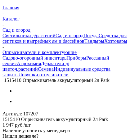
Главная
-
Каталог
-
Сад и огород
Светильники д/растений
Сад и огород
Посуда
Средства для
септиков и выгребных ям и бассейнов
Тандыры
Хозтовары
-
Опрыскиватели и комплектующие
Садово-огородный инвентарь
Приборы
Рассадный
сервис
Агрохимия
Держатели д/
цветоч.растений
Семена
Индивидуальные средства
защиты
Ловушки,отпугиватели
-
1515410 Опрыскиватель аккумуляторный 2л Park
Артикул:
107207
1515410 Опрыскиватель аккумуляторный 2л Park
1 947
руб.
/шт
Наличие уточнить у менеджера
Нашли дешевле?