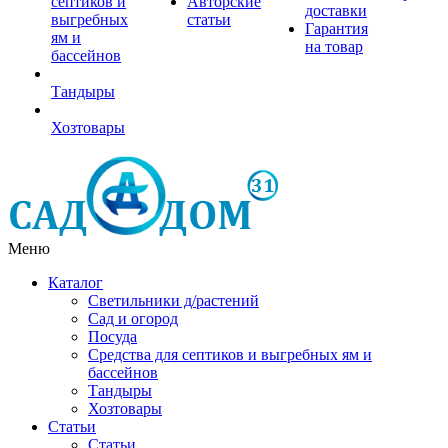
септиков и
Авторские
доставки
выгребных
статьи
Гарантия
ям и
на товар
бассейнов
Тандыры
Хозтовары
Меню
Каталог
Светильники д/растений
Сад и огород
Посуда
Средства для септиков и выгребных ям и
бассейнов
Тандыры
Хозтовары
Статьи
Статьи