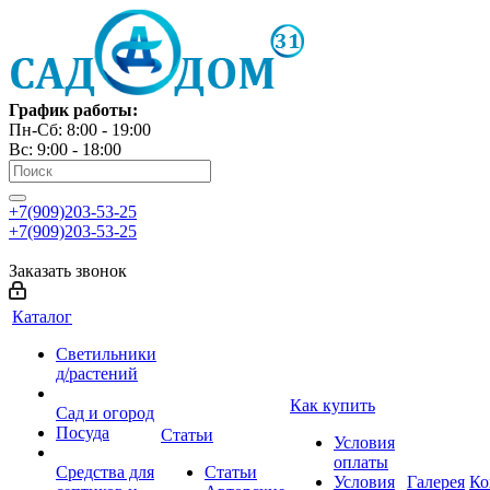
График работы:
Пн-Сб: 8:00 - 19:00
Вс: 9:00 - 18:00
+7(909)203-53-25
+7(909)203-53-25
Заказать звонок
Каталог
Светильники
д/растений
Как купить
Сад и огород
Посуда
Статьи
Условия
оплаты
Средства для
Статьи
Условия
Галерея
Ко