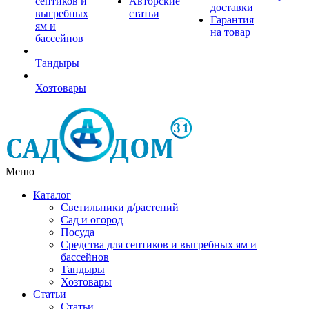
септиков и
Авторские
доставки
выгребных
статьи
Гарантия
ям и
на товар
бассейнов
Тандыры
Хозтовары
Меню
Каталог
Светильники д/растений
Сад и огород
Посуда
Средства для септиков и выгребных ям и
бассейнов
Тандыры
Хозтовары
Статьи
Статьи