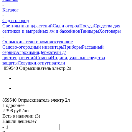
-
Каталог
-
Сад и огород
Светильники д/растений
Сад и огород
Посуда
Средства для
септиков и выгребных ям и бассейнов
Тандыры
Хозтовары
-
Опрыскиватели и комплектующие
Садово-огородный инвентарь
Приборы
Рассадный
сервис
Агрохимия
Держатели д/
цветоч.растений
Семена
Индивидуальные средства
защиты
Ловушки,отпугиватели
-
859540 Опрыскиватель электр 2л
859540 Опрыскиватель электр 2л
Подробнее
2 398
руб.
/шт
Есть в наличии
(3)
Нашли дешевле?
-
+