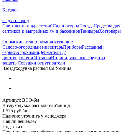
-
Каталог
-
Сад и огород
Светильники д/растений
Сад и огород
Посуда
Средства для
септиков и выгребных ям и бассейнов
Тандыры
Хозтовары
-
Опрыскиватели и комплектующие
Садово-огородный инвентарь
Приборы
Рассадный
сервис
Агрохимия
Держатели д/
цветоч.растений
Семена
Индивидуальные средства
защиты
Ловушки,отпугиватели
-
Воздуходувка распыл 6м Умница
Артикул:
ВЭО-6м
Воздуходувка распыл 6м Умница
1 575
руб.
/шт
Наличие уточнить у менеджера
Нашли дешевле?
Под заказ
Наши менеджеры обязательно свяжутся с вами и уточнят