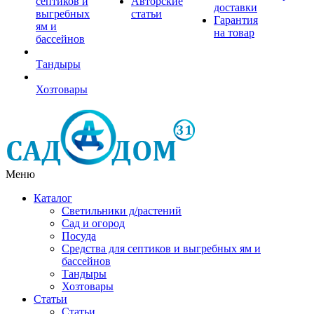
септиков и
Авторские
доставки
выгребных
статьи
Гарантия
ям и
на товар
бассейнов
Тандыры
Хозтовары
Меню
Каталог
Светильники д/растений
Сад и огород
Посуда
Средства для септиков и выгребных ям и
бассейнов
Тандыры
Хозтовары
Статьи
Статьи