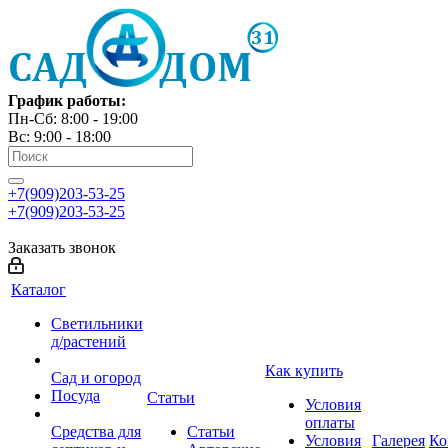
График работы:
Пн-Сб: 8:00 - 19:00
Вс: 9:00 - 18:00
+7(909)203-53-25
+7(909)203-53-25
Заказать звонок
Каталог
Светильники
д/растений
Как купить
Сад и огород
Посуда
Статьи
Условия
оплаты
Средства для
Статьи
Условия
Галерея
Ко