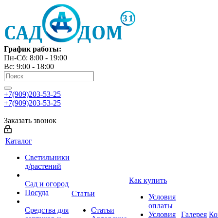
График работы:
Пн-Сб: 8:00 - 19:00
Вс: 9:00 - 18:00
+7(909)203-53-25
+7(909)203-53-25
Заказать звонок
Каталог
Светильники
д/растений
Как купить
Сад и огород
Посуда
Статьи
Условия
оплаты
Средства для
Статьи
Условия
Галерея
Ко