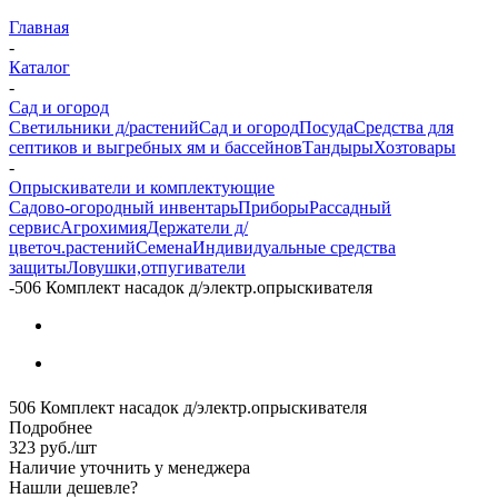
Главная
-
Каталог
-
Сад и огород
Светильники д/растений
Сад и огород
Посуда
Средства для
септиков и выгребных ям и бассейнов
Тандыры
Хозтовары
-
Опрыскиватели и комплектующие
Садово-огородный инвентарь
Приборы
Рассадный
сервис
Агрохимия
Держатели д/
цветоч.растений
Семена
Индивидуальные средства
защиты
Ловушки,отпугиватели
-
506 Комплект насадок д/электр.опрыскивателя
506 Комплект насадок д/электр.опрыскивателя
Подробнее
323
руб.
/шт
Наличие уточнить у менеджера
Нашли дешевле?