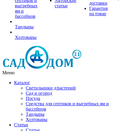
септиков и
Авторские
доставки
выгребных
статьи
Гарантия
ям и
на товар
бассейнов
Тандыры
Хозтовары
Меню
Каталог
Светильники д/растений
Сад и огород
Посуда
Средства для септиков и выгребных ям и
бассейнов
Тандыры
Хозтовары
Статьи
Статьи