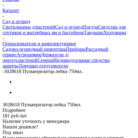
-
Каталог
-
Сад и огород
Светильники д/растений
Сад и огород
Посуда
Средства для
септиков и выгребных ям и бассейнов
Тандыры
Хозтовары
-
Опрыскиватели и комплектующие
Садово-огородный инвентарь
Приборы
Рассадный
сервис
Агрохимия
Держатели д/
цветоч.растений
Семена
Индивидуальные средства
защиты
Ловушки,отпугиватели
-
3028618 Пульверизатор-лейка 750мл.
3028618 Пульверизатор-лейка 750мл.
Подробнее
181
руб.
/шт
Наличие уточнить у менеджера
Нашли дешевле?
Под заказ
Наши менеджеры обязательно свяжутся с вами и уточнят