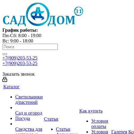
График работы:
Пн-Сб: 8:00 - 19:00
Вс: 9:00 - 18:00
+7(909)203-53-25
+7(909)203-53-25
Заказать звонок
Каталог
Светильники
д/растений
Как купить
Сад и огород
Посуда
Статьи
Условия
оплаты
Средства для
Статьи
Условия
Галерея
Ко