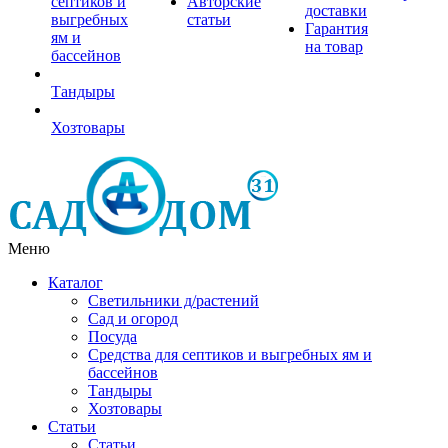
септиков и
Авторские
доставки
выгребных
статьи
Гарантия
ям и
на товар
бассейнов
Тандыры
Хозтовары
Меню
Каталог
Светильники д/растений
Сад и огород
Посуда
Средства для септиков и выгребных ям и
бассейнов
Тандыры
Хозтовары
Статьи
Статьи