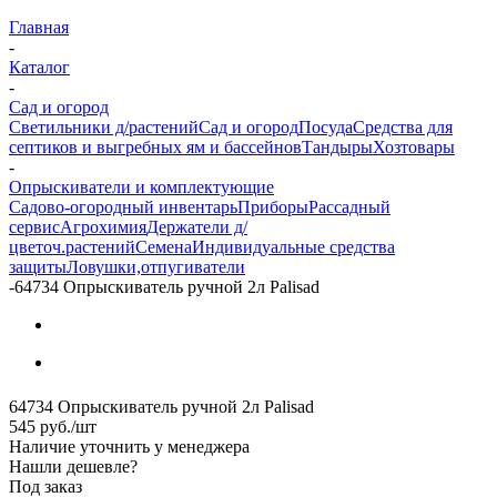
Главная
-
Каталог
-
Сад и огород
Светильники д/растений
Сад и огород
Посуда
Средства для
септиков и выгребных ям и бассейнов
Тандыры
Хозтовары
-
Опрыскиватели и комплектующие
Садово-огородный инвентарь
Приборы
Рассадный
сервис
Агрохимия
Держатели д/
цветоч.растений
Семена
Индивидуальные средства
защиты
Ловушки,отпугиватели
-
64734 Опрыскиватель ручной 2л Palisad
64734 Опрыскиватель ручной 2л Palisad
545
руб.
/шт
Наличие уточнить у менеджера
Нашли дешевле?
Под заказ