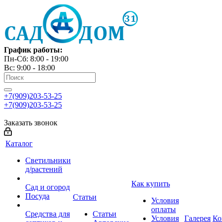
График работы:
Пн-Сб: 8:00 - 19:00
Вс: 9:00 - 18:00
+7(909)203-53-25
+7(909)203-53-25
Заказать звонок
Каталог
Светильники
д/растений
Как купить
Сад и огород
Посуда
Статьи
Условия
оплаты
Средства для
Статьи
Условия
Галерея
Ко