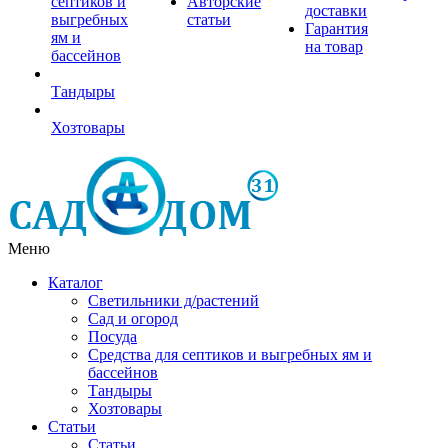
септиков и
Авторские
доставки
выгребных
статьи
Гарантия
ям и
на товар
бассейнов
Тандыры
Хозтовары
Меню
Каталог
Светильники д/растений
Сад и огород
Посуда
Средства для септиков и выгребных ям и
бассейнов
Тандыры
Хозтовары
Статьи
Статьи