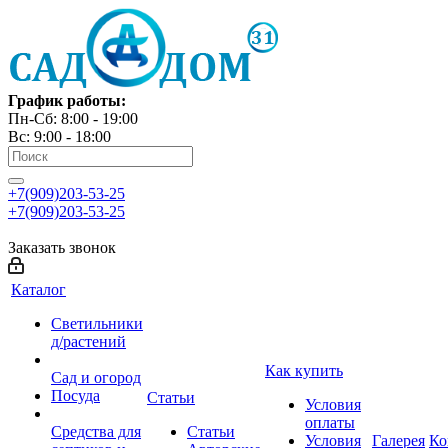
График работы:
Пн-Сб: 8:00 - 19:00
Вс: 9:00 - 18:00
+7(909)203-53-25
+7(909)203-53-25
Заказать звонок
Каталог
Светильники
д/растений
Как купить
Сад и огород
Посуда
Статьи
Условия
оплаты
Средства для
Статьи
Условия
Галерея
Ко