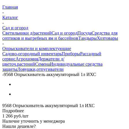
Главная
-
Каталог
-
Сад и огород
Светильники д/растений
Сад и огород
Посуда
Средства для
септиков и выгребных ям и бассейнов
Тандыры
Хозтовары
-
Опрыскиватели и комплектующие
Садово-огородный инвентарь
Приборы
Рассадный
сервис
Агрохимия
Держатели д/
цветоч.растений
Семена
Индивидуальные средства
защиты
Ловушки,отпугиватели
-
9568 Опрыскиватель аккумуляторный 1л ИХС
9568 Опрыскиватель аккумуляторный 1л ИХС
Подробнее
1 266
руб.
/шт
Наличие уточнить у менеджера
Нашли дешевле?