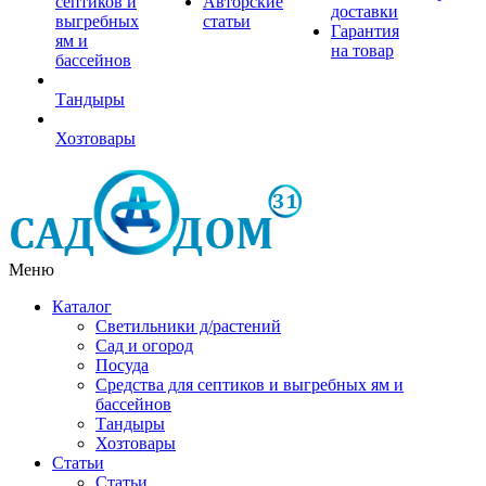
септиков и
Авторские
доставки
выгребных
статьи
Гарантия
ям и
на товар
бассейнов
Тандыры
Хозтовары
Меню
Каталог
Светильники д/растений
Сад и огород
Посуда
Средства для септиков и выгребных ям и
бассейнов
Тандыры
Хозтовары
Статьи
Статьи