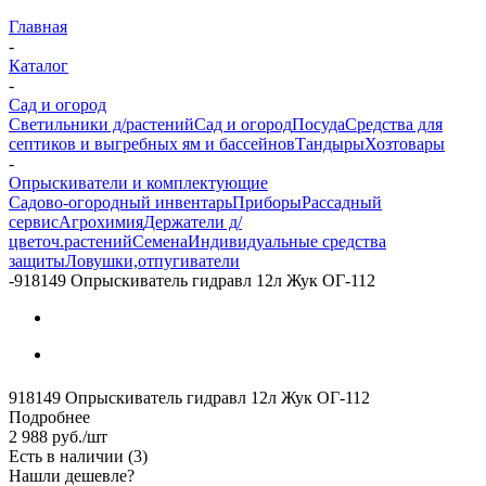
Главная
-
Каталог
-
Сад и огород
Светильники д/растений
Сад и огород
Посуда
Средства для
септиков и выгребных ям и бассейнов
Тандыры
Хозтовары
-
Опрыскиватели и комплектующие
Садово-огородный инвентарь
Приборы
Рассадный
сервис
Агрохимия
Держатели д/
цветоч.растений
Семена
Индивидуальные средства
защиты
Ловушки,отпугиватели
-
918149 Опрыскиватель гидравл 12л Жук ОГ-112
918149 Опрыскиватель гидравл 12л Жук ОГ-112
Подробнее
2 988
руб.
/шт
Есть в наличии
(3)
Нашли дешевле?