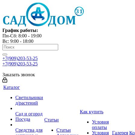
График работы:
Пн-Сб: 8:00 - 19:00
Вс: 9:00 - 18:00
+7(909)203-53-25
+7(909)203-53-25
Заказать звонок
Каталог
Светильники
д/растений
Как купить
Сад и огород
Посуда
Статьи
Условия
оплаты
Средства для
Статьи
Условия
Галерея
Ко