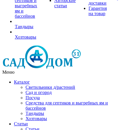
септиков и
Авторские
доставки
выгребных
статьи
Гарантия
ям и
на товар
бассейнов
Тандыры
Хозтовары
Меню
Каталог
Светильники д/растений
Сад и огород
Посуда
Средства для септиков и выгребных ям и
бассейнов
Тандыры
Хозтовары
Статьи
Статьи