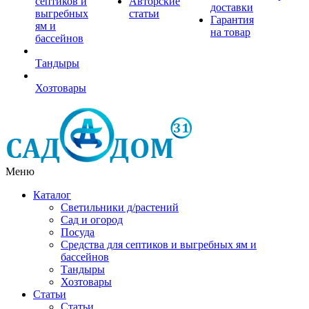
септиков и
Авторские
доставки
выгребных
статьи
Гарантия
ям и
на товар
бассейнов
Тандыры
Хозтовары
Меню
Каталог
Светильники д/растений
Сад и огород
Посуда
Средства для септиков и выгребных ям и
бассейнов
Тандыры
Хозтовары
Статьи
Статьи