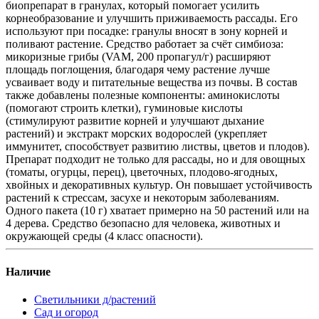
биопрепарат в гранулах, который помогает усилить
корнеобразование и улучшить приживаемость рассады. Его
используют при посадке: гранулы вносят в зону корней и
поливают растение. Средство работает за счёт симбиоза:
микоризные грибы (VAM, 200 пропагул/г) расширяют
площадь поглощения, благодаря чему растение лучше
усваивает воду и питательные вещества из почвы. В состав
также добавлены полезные компоненты: аминокислоты
(помогают строить клетки), гуминовые кислоты
(стимулируют развитие корней и улучшают дыхание
растений) и экстракт морских водорослей (укрепляет
иммунитет, способствует развитию листвы, цветов и плодов).
Препарат подходит не только для рассады, но и для овощных
(томаты, огурцы, перец), цветочных, плодово-ягодных,
хвойных и декоративных культур. Он повышает устойчивость
растений к стрессам, засухе и некоторым заболеваниям.
Одного пакета (10 г) хватает примерно на 50 растений или на
4 дерева. Средство безопасно для человека, животных и
окружающей среды (4 класс опасности).
Наличие
Светильники д/растений
Сад и огород