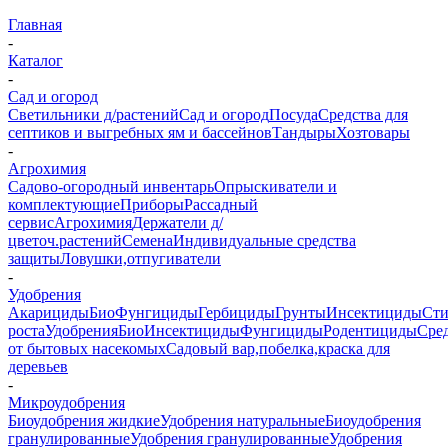
Главная
-
Каталог
-
Сад и огород
Светильники д/растений
Сад и огород
Посуда
Средства для
септиков и выгребных ям и бассейнов
Тандыры
Хозтовары
-
Агрохимия
Садово-огородный инвентарь
Опрыскиватели и
комплектующие
Приборы
Рассадный
сервис
Агрохимия
Держатели д/
цветоч.растений
Семена
Индивидуальные средства
защиты
Ловушки,отпугиватели
-
Удобрения
Акарициды
БиоФунгициды
Гербициды
Грунты
Инсектициды
Сти
роста
Удобрения
БиоИнсектициды
Фунгициды
Родентициды
Сре
от бытовых насекомых
Садовый вар,побелка,краска для
деревьев
-
Микроудобрения
Биоудобрения жидкие
Удобрения натуральные
Биоудобрения
гранулированные
Удобрения гранулированные
Удобрения