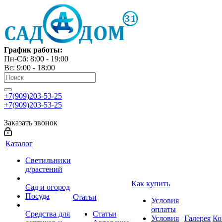
График работы:
Пн-Сб: 8:00 - 19:00
Вс: 9:00 - 18:00
+7(909)203-53-25
+7(909)203-53-25
Заказать звонок
Каталог
Светильники
д/растений
Как купить
Сад и огород
Посуда
Статьи
Условия
оплаты
Средства для
Статьи
Условия
Галерея
Ко