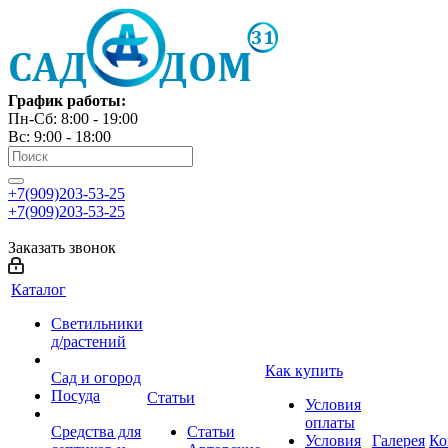
График работы:
Пн-Сб: 8:00 - 19:00
Вс: 9:00 - 18:00
+7(909)203-53-25
+7(909)203-53-25
Заказать звонок
Каталог
Светильники
д/растений
Как купить
Сад и огород
Посуда
Статьи
Условия
оплаты
Средства для
Статьи
Условия
Галерея
Ко