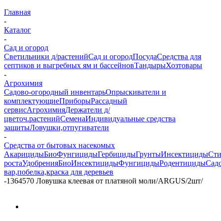
Главная
-
Каталог
-
Сад и огород
Светильники д/растений
Сад и огород
Посуда
Средства для
септиков и выгребных ям и бассейнов
Тандыры
Хозтовары
-
Агрохимия
Садово-огородный инвентарь
Опрыскиватели и
комплектующие
Приборы
Рассадный
сервис
Агрохимия
Держатели д/
цветоч.растений
Семена
Индивидуальные средства
защиты
Ловушки,отпугиватели
-
Средства от бытовых насекомых
Акарициды
БиоФунгициды
Гербициды
Грунты
Инсектициды
Сти
роста
Удобрения
БиоИнсектициды
Фунгициды
Родентициды
Сад
вар,побелка,краска для деревьев
-
1364570 Ловушка клеевая от платяной моли/ARGUS/2шт/