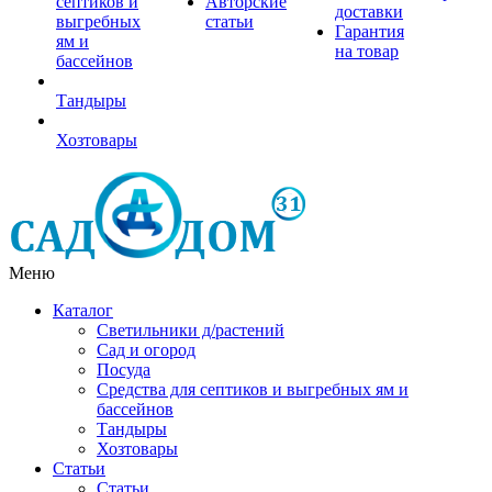
септиков и
Авторские
доставки
выгребных
статьи
Гарантия
ям и
на товар
бассейнов
Тандыры
Хозтовары
Меню
Каталог
Светильники д/растений
Сад и огород
Посуда
Средства для септиков и выгребных ям и
бассейнов
Тандыры
Хозтовары
Статьи
Статьи