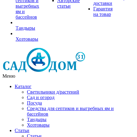
септиков и
Авторские
доставки
выгребных
статьи
Гарантия
ям и
на товар
бассейнов
Тандыры
Хозтовары
Меню
Каталог
Светильники д/растений
Сад и огород
Посуда
Средства для септиков и выгребных ям и
бассейнов
Тандыры
Хозтовары
Статьи
Статьи