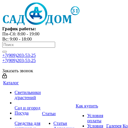
График работы:
Пн-Сб: 8:00 - 19:00
Вс: 9:00 - 18:00
+7(909)203-53-25
+7(909)203-53-25
Заказать звонок
Каталог
Светильники
д/растений
Как купить
Сад и огород
Посуда
Статьи
Условия
оплаты
Средства для
Статьи
Условия
Галерея
Ко