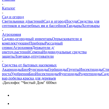
-
Каталог
-
Сад и огород
Светильники д/растений
Сад и огород
Посуда
Средства для
септиков и выгребных ям и бассейнов
Тандыры
Хозтовары
-
Агрохимия
Садово-огородный инвентарь
Опрыскиватели и
комплектующие
Приборы
Рассадный
сервис
Агрохимия
Держатели д/
цветоч.растений
Семена
Индивидуальные средства
защиты
Ловушки,отпугиватели
-
Средства от бытовых насекомых
Акарициды
БиоФунгициды
Гербициды
Грунты
Инсектициды
Сти
роста
Удобрения
БиоИнсектициды
Фунгициды
Родентициды
Сад
вар,побелка,краска для деревьев
-
Дихлофос "Чистый Дом" 600мл