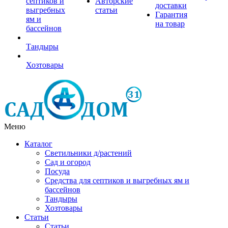
септиков и
Авторские
доставки
выгребных
статьи
Гарантия
ям и
на товар
бассейнов
Тандыры
Хозтовары
Меню
Каталог
Светильники д/растений
Сад и огород
Посуда
Средства для септиков и выгребных ям и
бассейнов
Тандыры
Хозтовары
Статьи
Статьи