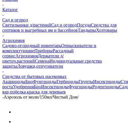
-
Каталог
-
Сад и огород
Светильники д/растений
Сад и огород
Посуда
Средства для
септиков и выгребных ям и бассейнов
Тандыры
Хозтовары
-
Агрохимия
Садово-огородный инвентарь
Опрыскиватели и
комплектующие
Приборы
Рассадный
сервис
Агрохимия
Держатели д/
цветоч.растений
Семена
Индивидуальные средства
защиты
Ловушки,отпугиватели
-
Средства от бытовых насекомых
Акарициды
БиоФунгициды
Гербициды
Грунты
Инсектициды
Сти
роста
Удобрения
БиоИнсектициды
Фунгициды
Родентициды
Сад
вар,побелка,краска для деревьев
-
Аэрозоль от моли/150мл/Чистый Дом/