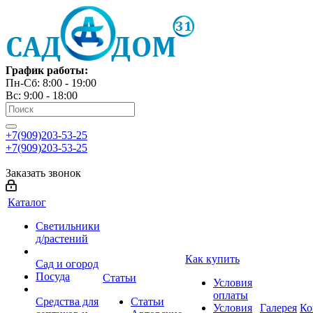
График работы:
Пн-Сб: 8:00 - 19:00
Вс: 9:00 - 18:00
+7(909)203-53-25
+7(909)203-53-25
Заказать звонок
Каталог
Светильники
д/растений
Как купить
Сад и огород
Посуда
Статьи
Условия
оплаты
Средства для
Статьи
Условия
Галерея
Ко