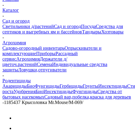
-
Каталог
-
Сад и огород
Светильники д/растений
Сад и огород
Посуда
Средства для
септиков и выгребных ям и бассейнов
Тандыры
Хозтовары
-
Агрохимия
Садово-огородный инвентарь
Опрыскиватели и
комплектующие
Приборы
Рассадный
сервис
Агрохимия
Держатели д/
цветоч.растений
Семена
Индивидуальные средства
защиты
Ловушки,отпугиватели
-
Родентициды
Акарициды
БиоФунгициды
Гербициды
Грунты
Инсектициды
Сти
роста
Удобрения
БиоИнсектициды
Фунгициды
Средства от
бытовых насекомых
Садовый вар,побелка,краска для деревьев
-
1185437 Крысоловка Mr.Mouse/М-069/