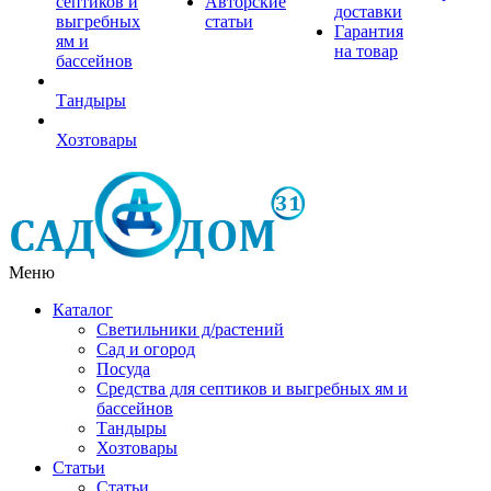
септиков и
Авторские
доставки
выгребных
статьи
Гарантия
ям и
на товар
бассейнов
Тандыры
Хозтовары
Меню
Каталог
Светильники д/растений
Сад и огород
Посуда
Средства для септиков и выгребных ям и
бассейнов
Тандыры
Хозтовары
Статьи
Статьи