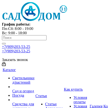
График работы:
Пн-Сб: 8:00 - 19:00
Вс: 9:00 - 18:00
+7(909)203-53-25
+7(909)203-53-25
Заказать звонок
Каталог
Светильники
д/растений
Как купить
Сад и огород
Посуда
Статьи
Условия
оплаты
Средства для
Статьи
Условия
Галерея
Ко