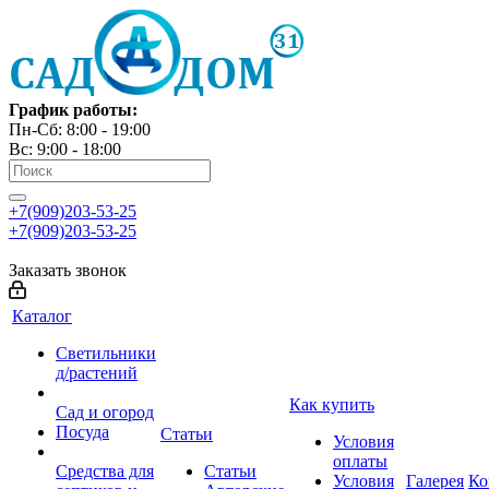
График работы:
Пн-Сб: 8:00 - 19:00
Вс: 9:00 - 18:00
+7(909)203-53-25
+7(909)203-53-25
Заказать звонок
Каталог
Светильники
д/растений
Как купить
Сад и огород
Посуда
Статьи
Условия
оплаты
Средства для
Статьи
Условия
Галерея
Ко