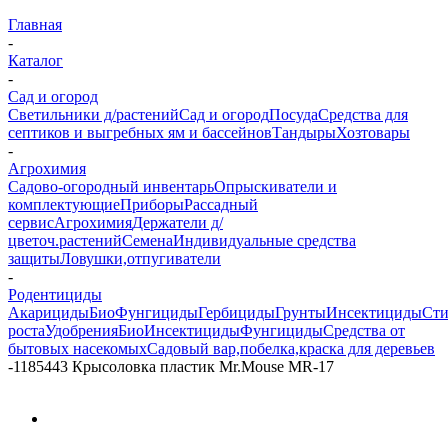
Главная
-
Каталог
-
Сад и огород
Светильники д/растений
Сад и огород
Посуда
Средства для
септиков и выгребных ям и бассейнов
Тандыры
Хозтовары
-
Агрохимия
Садово-огородный инвентарь
Опрыскиватели и
комплектующие
Приборы
Рассадный
сервис
Агрохимия
Держатели д/
цветоч.растений
Семена
Индивидуальные средства
защиты
Ловушки,отпугиватели
-
Родентициды
Акарициды
БиоФунгициды
Гербициды
Грунты
Инсектициды
Сти
роста
Удобрения
БиоИнсектициды
Фунгициды
Средства от
бытовых насекомых
Садовый вар,побелка,краска для деревьев
-
1185443 Крысоловка пластик Mr.Mouse MR-17