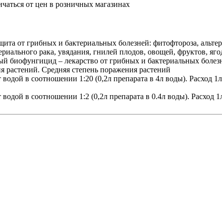
ичаться от цен в розничных магазинах
ита от грибных и бактериальных болезней: фитофтороза, альтер
риального рака, увядания, гнилей плодов, овощей, фруктов, ягод
й биофунгицид – лекарство от грибных и бактериальных болез
ия растений. Средняя степень поражения растений
одой в соотношении 1:20 (0,2л препарата в 4л воды). Расход 1л
дой в соотношении 1:2 (0,2л препарата в 0.4л воды). Расход 1л 