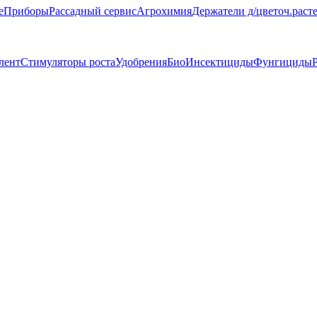
е
Приборы
Рассадный сервис
Агрохимия
Держатели д/цветоч.раст
лент
Стимуляторы роста
Удобрения
БиоИнсектициды
Фунгициды