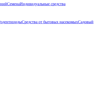
ений
Семена
Индивидуальные средства
Родентициды
Средства от бытовых насекомых
Садовый