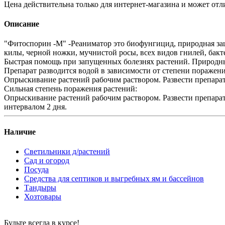
Цена действительна только для интернет-магазина и может отл
Описание
"Фитоспорин -М" -Реаниматор это биофунгицид, природная защ
килы, черной ножки, мучнистой росы, всех видов гнилей, бакте
Быстрая помощь при запущенных болезнях растений. Природны
Препарат разводится водой в зависимости от степени поражен
Опрыскивание растений рабочим раствором. Развести препарат в
Сильная степень поражения растений:
Опрыскивание растений рабочим раствором. Развести препарат во
интервалом 2 дня.
Наличие
Светильники д/растений
Сад и огород
Посуда
Средства для септиков и выгребных ям и бассейнов
Тандыры
Хозтовары
Будьте всегда в курсе!