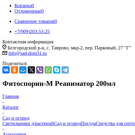
Корзина
0
Отложенные
0
Сравнение товаров
0
+7(909)203-53-25
Контактная информация
Белгородский р-н, с. Таврово, мкр-2, пер. Парковый, 27 "Г"
info@sad-dom31.ru
Поделиться
Фитоспорин-М Реаниматор 200мл
Главная
-
Каталог
-
Сад и огород
Светильники д/растений
Сад и огород
Посуда
Средства для септ
-
Агрохимия