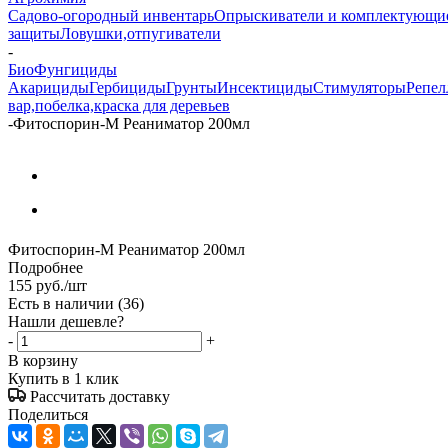
Садово-огородный инвентарь
Опрыскиватели и комплектующи
защиты
Ловушки,отпугиватели
-
БиоФунгициды
Акарициды
Гербициды
Грунты
Инсектициды
Стимуляторы
Репел
вар,побелка,краска для деревьев
-
Фитоспорин-М Реаниматор 200мл
Фитоспорин-М Реаниматор 200мл
Подробнее
155
руб.
/шт
Есть в наличии
(36)
Нашли дешевле?
-
+
В корзину
Купить в 1 клик
Рассчитать доставку
Поделиться