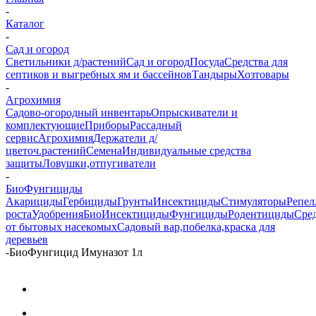
-
Каталог
-
Сад и огород
Светильники д/растений
Сад и огород
Посуда
Средства для
септиков и выгребных ям и бассейнов
Тандыры
Хозтовары
-
Агрохимия
Садово-огородный инвентарь
Опрыскиватели и
комплектующие
Приборы
Рассадный
сервис
Агрохимия
Держатели д/
цветоч.растений
Семена
Индивидуальные средства
защиты
Ловушки,отпугиватели
-
БиоФунгициды
Акарициды
Гербициды
Грунты
Инсектициды
Стимуляторы
Репел
роста
Удобрения
БиоИнсектициды
Фунгициды
Родентициды
Сре
от бытовых насекомых
Садовый вар,побелка,краска для
деревьев
-
БиоФунгицид Имуназот 1л