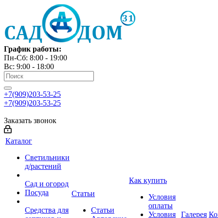
График работы:
Пн-Сб: 8:00 - 19:00
Вс: 9:00 - 18:00
+7(909)203-53-25
+7(909)203-53-25
Заказать звонок
Каталог
Светильники
д/растений
Как купить
Сад и огород
Посуда
Статьи
Условия
оплаты
Средства для
Статьи
Условия
Галерея
Ко