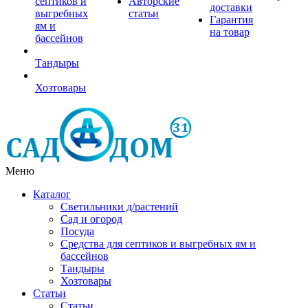
септиков и
Авторские
доставки
выгребных
статьи
Гарантия
ям и
на товар
бассейнов
Тандыры
Хозтовары
Меню
Каталог
Светильники д/растений
Сад и огород
Посуда
Средства для септиков и выгребных ям и
бассейнов
Тандыры
Хозтовары
Статьи
Статьи