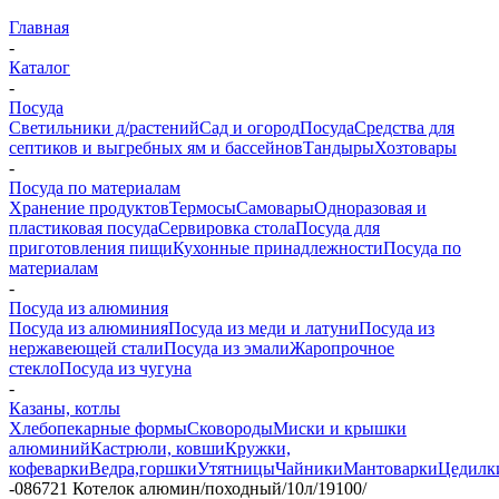
Главная
-
Каталог
-
Посуда
Светильники д/растений
Сад и огород
Посуда
Средства для
септиков и выгребных ям и бассейнов
Тандыры
Хозтовары
-
Посуда по материалам
Хранение продуктов
Термосы
Самовары
Одноразовая и
пластиковая посуда
Сервировка стола
Посуда для
приготовления пищи
Кухонные принадлежности
Посуда по
материалам
-
Посуда из алюминия
Посуда из алюминия
Посуда из меди и латуни
Посуда из
нержавеющей стали
Посуда из эмали
Жаропрочное
стекло
Посуда из чугуна
-
Казаны, котлы
Хлебопекарные формы
Сковороды
Миски и крышки
алюминий
Кастрюли, ковши
Кружки,
кофеварки
Ведра,горшки
Утятницы
Чайники
Мантоварки
Цедилк
-
086721 Котелок алюмин/походный/10л/19100/