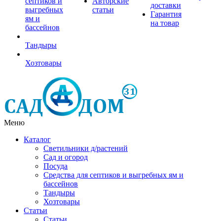
септиков и
Авторские
доставки
выгребных
статьи
Гарантия
ям и
на товар
бассейнов
Тандыры
Хозтовары
Меню
Каталог
Светильники д/растений
Сад и огород
Посуда
Средства для септиков и выгребных ям и
бассейнов
Тандыры
Хозтовары
Статьи
Статьи