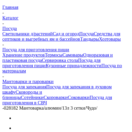
Главная
-
Каталог
-
Посуда
Светильники д/растений
Сад и огород
Посуда
Средства для
септиков и выгребных ям и бассейнов
Тандыры
Хозтовары
-
Посуда для приготовления пищи
Хранение продуктов
Термосы
Самовары
Одноразовая и
пластиковая посуда
Сервировка стола
Посуда для
приготовления пищи
Кухонные принадлежности
Посуда по
материалам
-
Мантоварки и пароварки
Посуда для запекания
Посуда для запекания в духовом
шкафу
Сковороды и
блиницы
Сотейники
Скороварки
Соковарки
Посуда для
приготовления в СВЧ
-
028182 Мантоварка/алюмин/13л 3 сетки/Чудо/