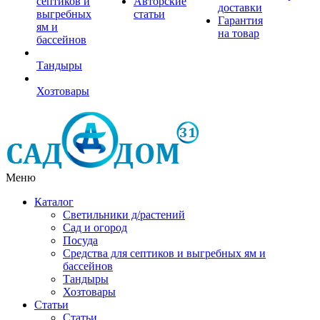
септиков и
Авторские
доставки
выгребных
статьи
Гарантия
ям и
на товар
бассейнов
Тандыры
Хозтовары
Меню
Каталог
Светильники д/растений
Сад и огород
Посуда
Средства для септиков и выгребных ям и
бассейнов
Тандыры
Хозтовары
Статьи
Статьи