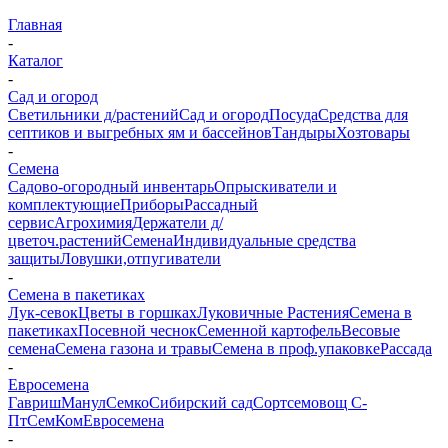
Главная
-
Каталог
-
Сад и огород
Светильники д/растений
Сад и огород
Посуда
Средства для
септиков и выгребных ям и бассейнов
Тандыры
Хозтовары
-
Семена
Садово-огородный инвентарь
Опрыскиватели и
комплектующие
Приборы
Рассадный
сервис
Агрохимия
Держатели д/
цветоч.растений
Семена
Индивидуальные средства
защиты
Ловушки,отпугиватели
-
Семена в пакетиках
Лук-севок
Цветы в горшках
Луковичные Растения
Семена в
пакетиках
Посевной чеснок
Семенной картофель
Весовые
семена
Семена газона и травы
Семена в проф.упаковке
Рассада
-
Евросемена
Гавриш
Манул
Семко
Сибирский сад
Сортсемовощ С-
Пт
СемКом
Евросемена
-