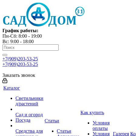
График работы:
Пн-Сб: 8:00 - 19:00
Вс: 9:00 - 18:00
+7(909)203-53-25
+7(909)203-53-25
Заказать звонок
Каталог
Светильники
д/растений
Как купить
Сад и огород
Посуда
Статьи
Условия
оплаты
Средства для
Статьи
Условия
Галерея
Ко