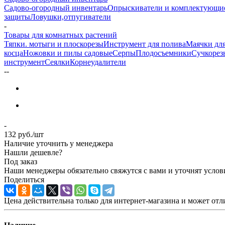
Садово-огородный инвентарь
Опрыскиватели и комплектующи
защиты
Ловушки,отпугиватели
-
Товары для комнатных растений
Тяпки. мотыги и плоскорезы
Инструмент для полива
Маячки для
косца
Ножовки и пилы садовые
Серпы
Плодосъемники
Сучкорез
инструмент
Сеялки
Корнеудалители
-
-
-
132
руб.
/шт
Наличие уточнить у менеджера
Нашли дешевле?
Под заказ
Наши менеджеры обязательно свяжутся с вами и уточнят услови
Поделиться
Цена действительна только для интернет-магазина и может отл