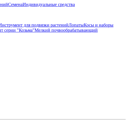
ений
Семена
Индивидуальные средства
Инструмент для подвязки растений
Лопаты
Косы и наборы
т серии "Козьма"
Мелкий почвообрабатывающий