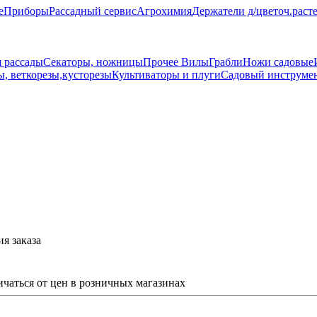
е
Приборы
Рассадный сервис
Агрохимия
Держатели д/цветоч.раст
 рассады
Секаторы, ножницы
Прочее
Вилы
Грабли
Ножи садовые
ы, веткорезы,кусторезы
Культиваторы и плуги
Садовый инструмен
я заказа
ичаться от цен в розничных магазинах