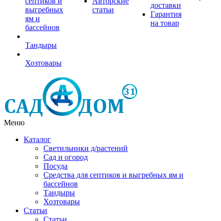
септиков и
Авторские
доставки
выгребных
статьи
Гарантия
ям и
на товар
бассейнов
Тандыры
Хозтовары
Меню
Каталог
Светильники д/растений
Сад и огород
Посуда
Средства для септиков и выгребных ям и
бассейнов
Тандыры
Хозтовары
Статьи
Статьи