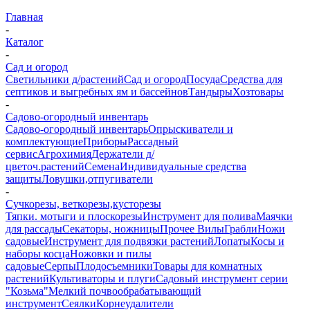
Главная
-
Каталог
-
Сад и огород
Светильники д/растений
Сад и огород
Посуда
Средства для
септиков и выгребных ям и бассейнов
Тандыры
Хозтовары
-
Садово-огородный инвентарь
Садово-огородный инвентарь
Опрыскиватели и
комплектующие
Приборы
Рассадный
сервис
Агрохимия
Держатели д/
цветоч.растений
Семена
Индивидуальные средства
защиты
Ловушки,отпугиватели
-
Сучкорезы, веткорезы,кусторезы
Тяпки. мотыги и плоскорезы
Инструмент для полива
Маячки
для рассады
Секаторы, ножницы
Прочее
Вилы
Грабли
Ножи
садовые
Инструмент для подвязки растений
Лопаты
Косы и
наборы косца
Ножовки и пилы
садовые
Серпы
Плодосъемники
Товары для комнатных
растений
Культиваторы и плуги
Садовый инструмент серии
"Козьма"
Мелкий почвообрабатывающий
инструмент
Сеялки
Корнеудалители