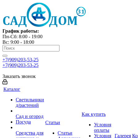
График работы:
Пн-Сб: 8:00 - 19:00
Вс: 9:00 - 18:00
+7(909)203-53-25
+7(909)203-53-25
Заказать звонок
Каталог
Светильники
д/растений
Как купить
Сад и огород
Посуда
Статьи
Условия
оплаты
Средства для
Статьи
Условия
Галерея
Ко