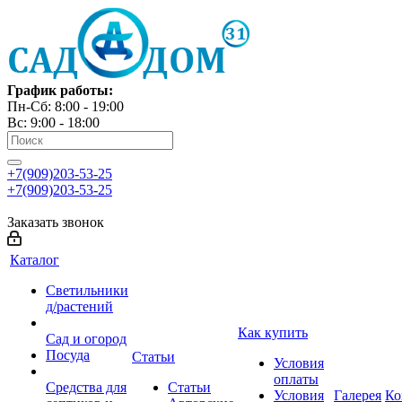
График работы:
Пн-Сб: 8:00 - 19:00
Вс: 9:00 - 18:00
+7(909)203-53-25
+7(909)203-53-25
Заказать звонок
Каталог
Светильники
д/растений
Как купить
Сад и огород
Посуда
Статьи
Условия
оплаты
Средства для
Статьи
Условия
Галерея
Ко