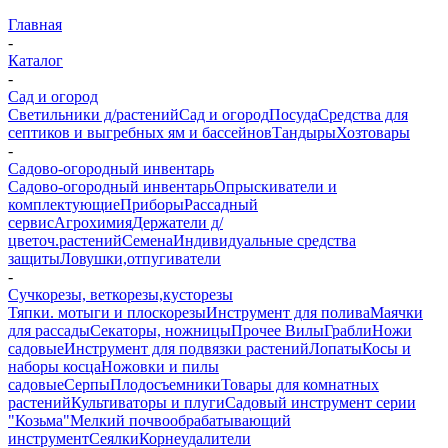
Главная
-
Каталог
-
Сад и огород
Светильники д/растений
Сад и огород
Посуда
Средства для
септиков и выгребных ям и бассейнов
Тандыры
Хозтовары
-
Садово-огородный инвентарь
Садово-огородный инвентарь
Опрыскиватели и
комплектующие
Приборы
Рассадный
сервис
Агрохимия
Держатели д/
цветоч.растений
Семена
Индивидуальные средства
защиты
Ловушки,отпугиватели
-
Сучкорезы, веткорезы,кусторезы
Тяпки. мотыги и плоскорезы
Инструмент для полива
Маячки
для рассады
Секаторы, ножницы
Прочее
Вилы
Грабли
Ножи
садовые
Инструмент для подвязки растений
Лопаты
Косы и
наборы косца
Ножовки и пилы
садовые
Серпы
Плодосъемники
Товары для комнатных
растений
Культиваторы и плуги
Садовый инструмент серии
"Козьма"
Мелкий почвообрабатывающий
инструмент
Сеялки
Корнеудалители