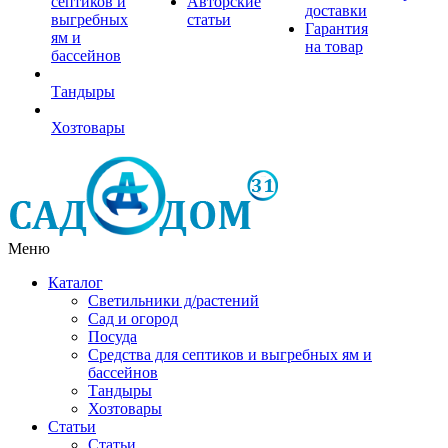
септиков и
Авторские
доставки
выгребных
статьи
Гарантия
ям и
на товар
бассейнов
Тандыры
Хозтовары
Меню
Каталог
Светильники д/растений
Сад и огород
Посуда
Средства для септиков и выгребных ям и
бассейнов
Тандыры
Хозтовары
Статьи
Статьи