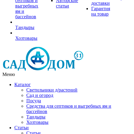
септиков и
Авторские
доставки
выгребных
статьи
Гарантия
ям и
на товар
бассейнов
Тандыры
Хозтовары
Меню
Каталог
Светильники д/растений
Сад и огород
Посуда
Средства для септиков и выгребных ям и
бассейнов
Тандыры
Хозтовары
Статьи
Статьи