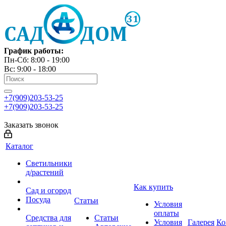
График работы:
Пн-Сб: 8:00 - 19:00
Вс: 9:00 - 18:00
+7(909)203-53-25
+7(909)203-53-25
Заказать звонок
Каталог
Светильники
д/растений
Как купить
Сад и огород
Посуда
Статьи
Условия
оплаты
Средства для
Статьи
Условия
Галерея
Ко