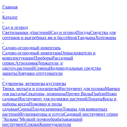
Главная
-
Каталог
-
Сад и огород
Светильники д/растений
Сад и огород
Посуда
Средства для
септиков и выгребных ям и бассейнов
Тандыры
Хозтовары
-
Садово-огородный инвентарь
Садово-огородный инвентарь
Опрыскиватели и
комплектующие
Приборы
Рассадный
сервис
Агрохимия
Держатели д/
цветоч.растений
Семена
Индивидуальные средства
защиты
Ловушки,отпугиватели
-
Сучкорезы, веткорезы,кусторезы
Тяпки. мотыги и плоскорезы
Инструмент для полива
Маячки
для рассады
Секаторы, ножницы
Прочее
Вилы
Грабли
Ножи
садовые
Инструмент для подвязки растений
Лопаты
Косы и
наборы косца
Ножовки и пилы
садовые
Серпы
Плодосъемники
Товары для комнатных
растений
Культиваторы и плуги
Садовый инструмент серии
"Козьма"
Мелкий почвообрабатывающий
инструмент
Сеялки
Корнеудалители