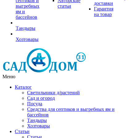
септиков и
Авторские
доставки
выгребных
статьи
Гарантия
ям и
на товар
бассейнов
Тандыры
Хозтовары
Меню
Каталог
Светильники д/растений
Сад и огород
Посуда
Средства для септиков и выгребных ям и
бассейнов
Тандыры
Хозтовары
Статьи
Статьи