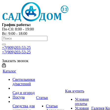
График работы:
Пн-Сб: 8:00 - 19:00
Вс: 9:00 - 18:00
+7(909)203-53-25
+7(909)203-53-25
Заказать звонок
Каталог
Светильники
д/растений
Как купить
Сад и огород
Посуда
Статьи
Условия
оплаты
Средства для
Статьи
Условия
Галерея
Ко