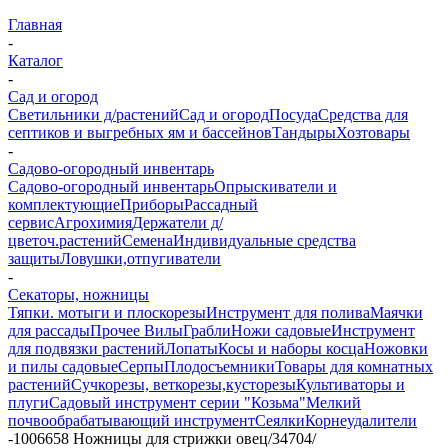
Главная
-
Каталог
-
Сад и огород
Светильники д/растений
Сад и огород
Посуда
Средства для
септиков и выгребных ям и бассейнов
Тандыры
Хозтовары
-
Садово-огородный инвентарь
Садово-огородный инвентарь
Опрыскиватели и
комплектующие
Приборы
Рассадный
сервис
Агрохимия
Держатели д/
цветоч.растений
Семена
Индивидуальные средства
защиты
Ловушки,отпугиватели
-
Секаторы, ножницы
Тяпки. мотыги и плоскорезы
Инструмент для полива
Маячки
для рассады
Прочее
Вилы
Грабли
Ножи садовые
Инструмент
для подвязки растений
Лопаты
Косы и наборы косца
Ножовки
и пилы садовые
Серпы
Плодосъемники
Товары для комнатных
растений
Сучкорезы, веткорезы,кусторезы
Культиваторы и
плуги
Садовый инструмент серии "Козьма"
Мелкий
почвообрабатывающий инструмент
Сеялки
Корнеудалители
-
1006658 Ножницы для стрижки овец/34704/