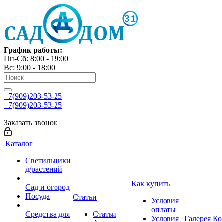
График работы:
Пн-Сб: 8:00 - 19:00
Вс: 9:00 - 18:00
+7(909)203-53-25
+7(909)203-53-25
Заказать звонок
Каталог
Светильники
д/растений
Как купить
Сад и огород
Посуда
Статьи
Условия
оплаты
Средства для
Статьи
Условия
Галерея
Ко