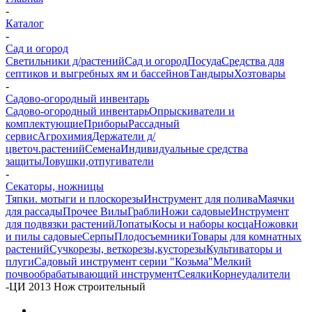
-
Каталог
-
Сад и огород
Светильники д/растений
Сад и огород
Посуда
Средства для
септиков и выгребных ям и бассейнов
Тандыры
Хозтовары
-
Садово-огородный инвентарь
Садово-огородный инвентарь
Опрыскиватели и
комплектующие
Приборы
Рассадный
сервис
Агрохимия
Держатели д/
цветоч.растений
Семена
Индивидуальные средства
защиты
Ловушки,отпугиватели
-
Секаторы, ножницы
Тяпки. мотыги и плоскорезы
Инструмент для полива
Маячки
для рассады
Прочее
Вилы
Грабли
Ножи садовые
Инструмент
для подвязки растений
Лопаты
Косы и наборы косца
Ножовки
и пилы садовые
Серпы
Плодосъемники
Товары для комнатных
растений
Сучкорезы, веткорезы,кусторезы
Культиваторы и
плуги
Садовый инструмент серии "Козьма"
Мелкий
почвообрабатывающий инструмент
Сеялки
Корнеудалители
-
ЦИ 2013 Нож строительный