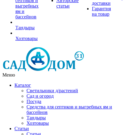
септиков и
Авторские
доставки
выгребных
статьи
Гарантия
ям и
на товар
бассейнов
Тандыры
Хозтовары
Меню
Каталог
Светильники д/растений
Сад и огород
Посуда
Средства для септиков и выгребных ям и
бассейнов
Тандыры
Хозтовары
Статьи
Статьи