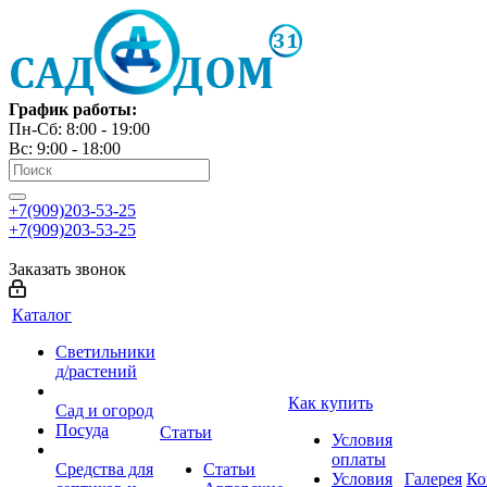
График работы:
Пн-Сб: 8:00 - 19:00
Вс: 9:00 - 18:00
+7(909)203-53-25
+7(909)203-53-25
Заказать звонок
Каталог
Светильники
д/растений
Как купить
Сад и огород
Посуда
Статьи
Условия
оплаты
Средства для
Статьи
Условия
Галерея
Ко