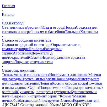
Главная
-
Каталог
-
Сад и огород
Светильники д/растений
Сад и огород
Посуда
Средства для
септиков и выгребных ям и бассейнов
Тандыры
Хозтовары
-
Садово-огородный инвентарь
Садово-огородный инвентарь
Опрыскиватели и
комплектующие
Приборы
Рассадный
сервис
Агрохимия
Держатели д/
цветоч.растений
Семена
Индивидуальные средства
защиты
Ловушки,отпугиватели
-
Секаторы, ножницы
Тяпки. мотыги и плоскорезы
Инструмент для полива
Маячки
для рассады
Прочее
Вилы
Грабли
Ножи садовые
Инструмент
для подвязки растений
Лопаты
Косы и наборы косца
Ножовки
и пилы садовые
Серпы
Плодосъемники
Товары для комнатных
растений
Сучкорезы, веткорезы,кусторезы
Культиваторы и
плуги
Садовый инструмент серии "Козьма"
Мелкий
почвообрабатывающий инструмент
Сеялки
Корнеудалители
-
ЦИ 76417 Секатор садовый 20мм/AMIGO GRANDE/