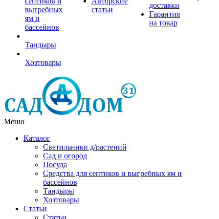
септиков и
Авторские
доставки
выгребных
статьи
Гарантия
ям и
на товар
бассейнов
Тандыры
Хозтовары
Меню
Каталог
Светильники д/растений
Сад и огород
Посуда
Средства для септиков и выгребных ям и
бассейнов
Тандыры
Хозтовары
Статьи
Статьи