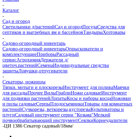
-
Каталог
-
Сад и огород
Светильники д/растений
Сад и огород
Посуда
Средства для
септиков и выгребных ям и бассейнов
Тандыры
Хозтовары
-
Садово-огородный инвентарь
Садово-огородный инвентарь
Опрыскиватели и
комплектующие
Приборы
Рассадный
сервис
Агрохимия
Держатели д/
цветоч.растений
Семена
Индивидуальные средства
защиты
Ловушки,отпугиватели
-
Секаторы, ножницы
Тяпки. мотыги и плоскорезы
Инструмент для полива
Маячки
для рассады
Прочее
Вилы
Грабли
Ножи садовые
Инструмент
для подвязки растений
Лопаты
Косы и наборы косца
Ножовки
и пилы садовые
Серпы
Плодосъемники
Товары для комнатных
растений
Сучкорезы, веткорезы,кусторезы
Культиваторы и
плуги
Садовый инструмент серии "Козьма"
Мелкий
почвообрабатывающий инструмент
Сеялки
Корнеудалители
-
ЦИ 1386 Секатор садовый/18мм/