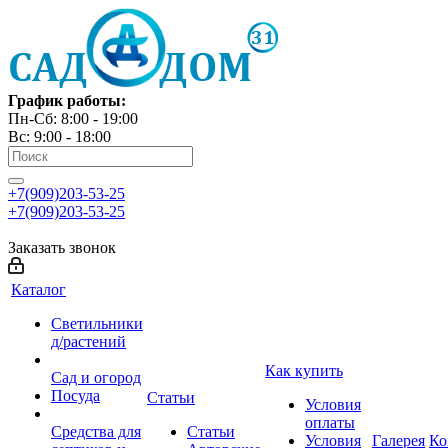
График работы:
Пн-Сб: 8:00 - 19:00
Вс: 9:00 - 18:00
+7(909)203-53-25
+7(909)203-53-25
Заказать звонок
Каталог
Светильники
д/растений
Как купить
Сад и огород
Посуда
Статьи
Условия
оплаты
Средства для
Статьи
Условия
Галерея
Ко