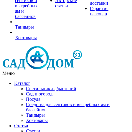
септиков и
Авторские
доставки
выгребных
статьи
Гарантия
ям и
на товар
бассейнов
Тандыры
Хозтовары
Меню
Каталог
Светильники д/растений
Сад и огород
Посуда
Средства для септиков и выгребных ям и
бассейнов
Тандыры
Хозтовары
Статьи
Статьи