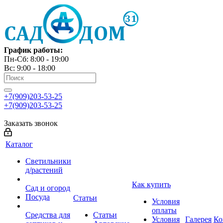
График работы:
Пн-Сб: 8:00 - 19:00
Вс: 9:00 - 18:00
+7(909)203-53-25
+7(909)203-53-25
Заказать звонок
Каталог
Светильники
д/растений
Как купить
Сад и огород
Посуда
Статьи
Условия
оплаты
Средства для
Статьи
Условия
Галерея
Ко