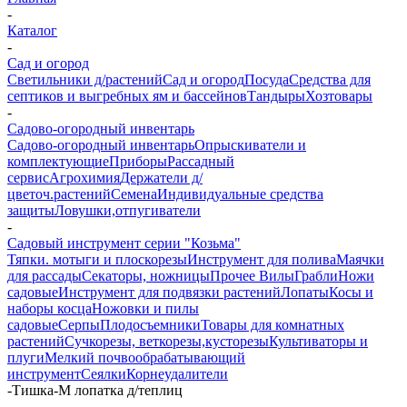
-
Каталог
-
Сад и огород
Светильники д/растений
Сад и огород
Посуда
Средства для
септиков и выгребных ям и бассейнов
Тандыры
Хозтовары
-
Садово-огородный инвентарь
Садово-огородный инвентарь
Опрыскиватели и
комплектующие
Приборы
Рассадный
сервис
Агрохимия
Держатели д/
цветоч.растений
Семена
Индивидуальные средства
защиты
Ловушки,отпугиватели
-
Садовый инструмент серии "Козьма"
Тяпки. мотыги и плоскорезы
Инструмент для полива
Маячки
для рассады
Секаторы, ножницы
Прочее
Вилы
Грабли
Ножи
садовые
Инструмент для подвязки растений
Лопаты
Косы и
наборы косца
Ножовки и пилы
садовые
Серпы
Плодосъемники
Товары для комнатных
растений
Сучкорезы, веткорезы,кусторезы
Культиваторы и
плуги
Мелкий почвообрабатывающий
инструмент
Сеялки
Корнеудалители
-
Тишка-М лопатка д/теплиц