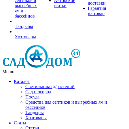
септиков и
Авторские
доставки
выгребных
статьи
Гарантия
ям и
на товар
бассейнов
Тандыры
Хозтовары
Меню
Каталог
Светильники д/растений
Сад и огород
Посуда
Средства для септиков и выгребных ям и
бассейнов
Тандыры
Хозтовары
Статьи
Статьи