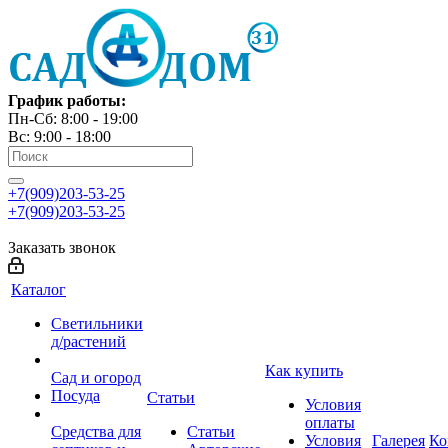
График работы:
Пн-Сб: 8:00 - 19:00
Вс: 9:00 - 18:00
+7(909)203-53-25
+7(909)203-53-25
Заказать звонок
Каталог
Светильники
д/растений
Как купить
Сад и огород
Посуда
Статьи
Условия
оплаты
Средства для
Статьи
Условия
Галерея
Ко