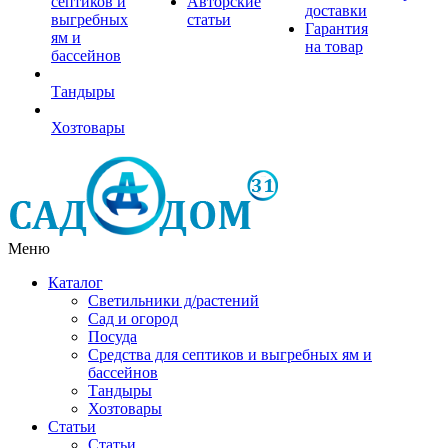
септиков и
Авторские
доставки
выгребных
статьи
Гарантия
ям и
на товар
бассейнов
Тандыры
Хозтовары
Меню
Каталог
Светильники д/растений
Сад и огород
Посуда
Средства для септиков и выгребных ям и
бассейнов
Тандыры
Хозтовары
Статьи
Статьи