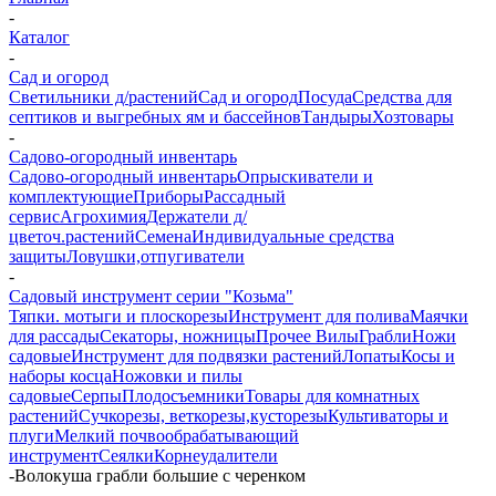
-
Каталог
-
Сад и огород
Светильники д/растений
Сад и огород
Посуда
Средства для
септиков и выгребных ям и бассейнов
Тандыры
Хозтовары
-
Садово-огородный инвентарь
Садово-огородный инвентарь
Опрыскиватели и
комплектующие
Приборы
Рассадный
сервис
Агрохимия
Держатели д/
цветоч.растений
Семена
Индивидуальные средства
защиты
Ловушки,отпугиватели
-
Садовый инструмент серии "Козьма"
Тяпки. мотыги и плоскорезы
Инструмент для полива
Маячки
для рассады
Секаторы, ножницы
Прочее
Вилы
Грабли
Ножи
садовые
Инструмент для подвязки растений
Лопаты
Косы и
наборы косца
Ножовки и пилы
садовые
Серпы
Плодосъемники
Товары для комнатных
растений
Сучкорезы, веткорезы,кусторезы
Культиваторы и
плуги
Мелкий почвообрабатывающий
инструмент
Сеялки
Корнеудалители
-
Волокуша грабли большие с черенком