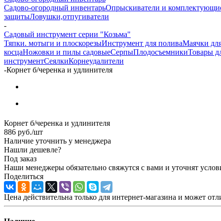
Садово-огородный инвентарь
Опрыскиватели и комплектующи
защиты
Ловушки,отпугиватели
-
Садовый инструмент серии "Козьма"
Тяпки. мотыги и плоскорезы
Инструмент для полива
Маячки для
косца
Ножовки и пилы садовые
Серпы
Плодосъемники
Товары д
инструмент
Сеялки
Корнеудалители
-
Корнет б/черенка и удлинителя
Корнет б/черенка и удлинителя
886
руб.
/шт
Наличие уточнить у менеджера
Нашли дешевле?
Под заказ
Наши менеджеры обязательно свяжутся с вами и уточнят услови
Поделиться
Цена действительна только для интернет-магазина и может отл