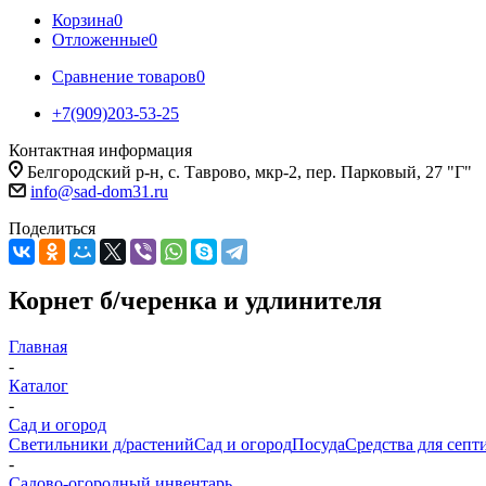
Корзина
0
Отложенные
0
Сравнение товаров
0
+7(909)203-53-25
Контактная информация
Белгородский р-н, с. Таврово, мкр-2, пер. Парковый, 27 "Г"
info@sad-dom31.ru
Поделиться
Корнет б/черенка и удлинителя
Главная
-
Каталог
-
Сад и огород
Светильники д/растений
Сад и огород
Посуда
Средства для септ
-
Садово-огородный инвентарь