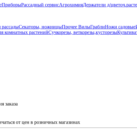
е
Приборы
Рассадный сервис
Агрохимия
Держатели д/цветоч.раст
 рассады
Секаторы, ножницы
Прочее
Вилы
Грабли
Ножи садовые
ля комнатных растений
Сучкорезы, веткорезы,кусторезы
Культива
я заказа
ичаться от цен в розничных магазинах