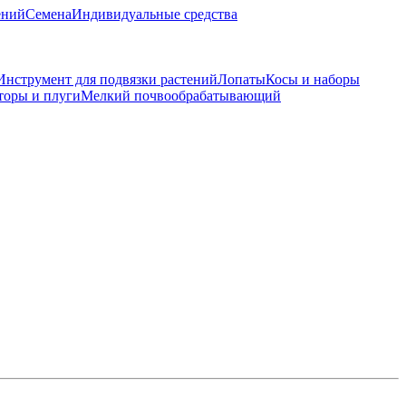
ений
Семена
Индивидуальные средства
Инструмент для подвязки растений
Лопаты
Косы и наборы
торы и плуги
Мелкий почвообрабатывающий