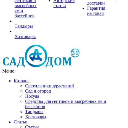
септиков и
Авторские
доставки
выгребных
статьи
Гарантия
ям и
на товар
бассейнов
Тандыры
Хозтовары
Меню
Каталог
Светильники д/растений
Сад и огород
Посуда
Средства для септиков и выгребных ям и
бассейнов
Тандыры
Хозтовары
Статьи
Статьи