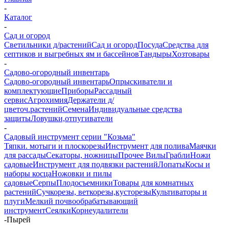
-
Каталог
-
Сад и огород
Светильники д/растений
Сад и огород
Посуда
Средства для
септиков и выгребных ям и бассейнов
Тандыры
Хозтовары
-
Садово-огородный инвентарь
Садово-огородный инвентарь
Опрыскиватели и
комплектующие
Приборы
Рассадный
сервис
Агрохимия
Держатели д/
цветоч.растений
Семена
Индивидуальные средства
защиты
Ловушки,отпугиватели
-
Садовый инструмент серии "Козьма"
Тяпки. мотыги и плоскорезы
Инструмент для полива
Маячки
для рассады
Секаторы, ножницы
Прочее
Вилы
Грабли
Ножи
садовые
Инструмент для подвязки растений
Лопаты
Косы и
наборы косца
Ножовки и пилы
садовые
Серпы
Плодосъемники
Товары для комнатных
растений
Сучкорезы, веткорезы,кусторезы
Культиваторы и
плуги
Мелкий почвообрабатывающий
инструмент
Сеялки
Корнеудалители
-
Пырей