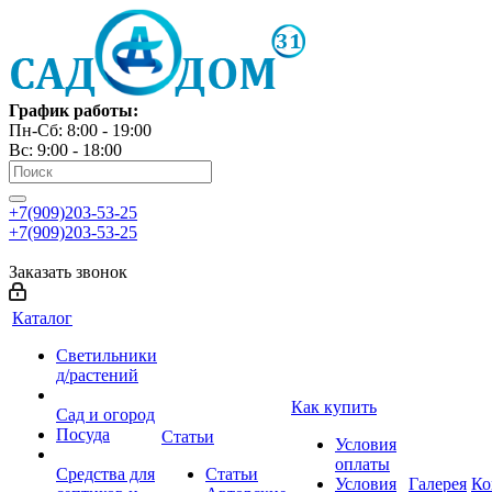
График работы:
Пн-Сб: 8:00 - 19:00
Вс: 9:00 - 18:00
+7(909)203-53-25
+7(909)203-53-25
Заказать звонок
Каталог
Светильники
д/растений
Как купить
Сад и огород
Посуда
Статьи
Условия
оплаты
Средства для
Статьи
Условия
Галерея
Ко