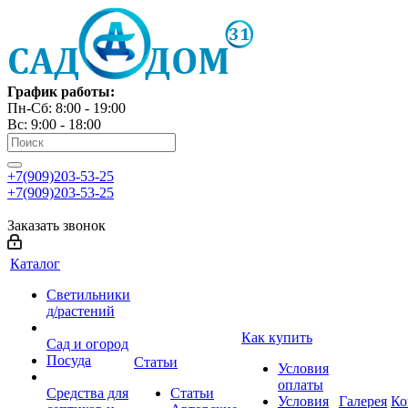
График работы:
Пн-Сб: 8:00 - 19:00
Вс: 9:00 - 18:00
+7(909)203-53-25
+7(909)203-53-25
Заказать звонок
Каталог
Светильники
д/растений
Как купить
Сад и огород
Посуда
Статьи
Условия
оплаты
Средства для
Статьи
Условия
Галерея
Ко