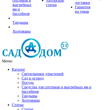
септиков и
Авторские
доставки
выгребных
статьи
Гарантия
ям и
на товар
бассейнов
Тандыры
Хозтовары
Меню
Каталог
Светильники д/растений
Сад и огород
Посуда
Средства для септиков и выгребных ям и
бассейнов
Тандыры
Хозтовары
Статьи
Статьи