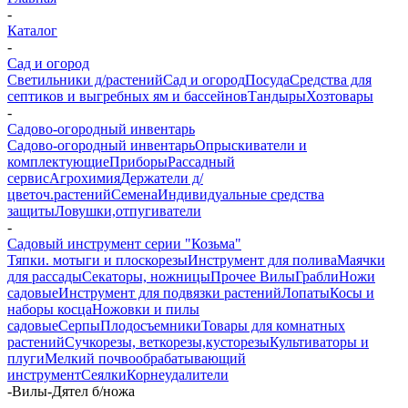
-
Каталог
-
Сад и огород
Светильники д/растений
Сад и огород
Посуда
Средства для
септиков и выгребных ям и бассейнов
Тандыры
Хозтовары
-
Садово-огородный инвентарь
Садово-огородный инвентарь
Опрыскиватели и
комплектующие
Приборы
Рассадный
сервис
Агрохимия
Держатели д/
цветоч.растений
Семена
Индивидуальные средства
защиты
Ловушки,отпугиватели
-
Садовый инструмент серии "Козьма"
Тяпки. мотыги и плоскорезы
Инструмент для полива
Маячки
для рассады
Секаторы, ножницы
Прочее
Вилы
Грабли
Ножи
садовые
Инструмент для подвязки растений
Лопаты
Косы и
наборы косца
Ножовки и пилы
садовые
Серпы
Плодосъемники
Товары для комнатных
растений
Сучкорезы, веткорезы,кусторезы
Культиваторы и
плуги
Мелкий почвообрабатывающий
инструмент
Сеялки
Корнеудалители
-
Вилы-Дятел б/ножа