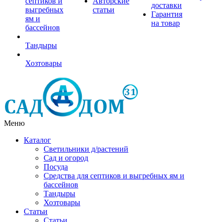
септиков и
Авторские
доставки
выгребных
статьи
Гарантия
ям и
на товар
бассейнов
Тандыры
Хозтовары
Меню
Каталог
Светильники д/растений
Сад и огород
Посуда
Средства для септиков и выгребных ям и
бассейнов
Тандыры
Хозтовары
Статьи
Статьи