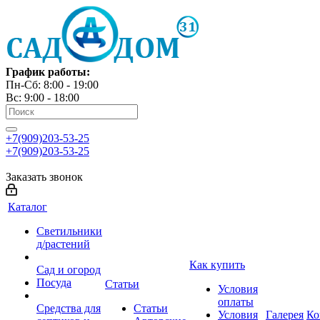
График работы:
Пн-Сб: 8:00 - 19:00
Вс: 9:00 - 18:00
+7(909)203-53-25
+7(909)203-53-25
Заказать звонок
Каталог
Светильники
д/растений
Как купить
Сад и огород
Посуда
Статьи
Условия
оплаты
Средства для
Статьи
Условия
Галерея
Ко