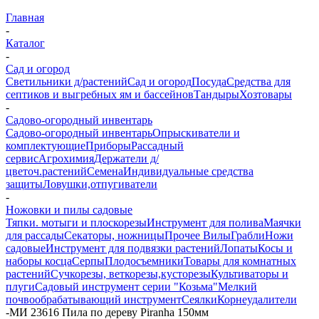
Главная
-
Каталог
-
Сад и огород
Светильники д/растений
Сад и огород
Посуда
Средства для
септиков и выгребных ям и бассейнов
Тандыры
Хозтовары
-
Садово-огородный инвентарь
Садово-огородный инвентарь
Опрыскиватели и
комплектующие
Приборы
Рассадный
сервис
Агрохимия
Держатели д/
цветоч.растений
Семена
Индивидуальные средства
защиты
Ловушки,отпугиватели
-
Ножовки и пилы садовые
Тяпки. мотыги и плоскорезы
Инструмент для полива
Маячки
для рассады
Секаторы, ножницы
Прочее
Вилы
Грабли
Ножи
садовые
Инструмент для подвязки растений
Лопаты
Косы и
наборы косца
Серпы
Плодосъемники
Товары для комнатных
растений
Сучкорезы, веткорезы,кусторезы
Культиваторы и
плуги
Садовый инструмент серии "Козьма"
Мелкий
почвообрабатывающий инструмент
Сеялки
Корнеудалители
-
МИ 23616 Пила по дереву Piranha 150мм