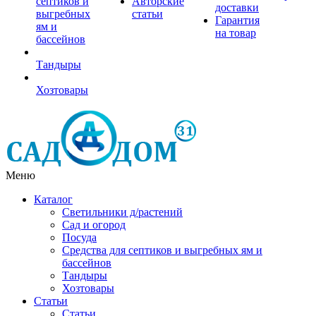
септиков и
Авторские
доставки
выгребных
статьи
Гарантия
ям и
на товар
бассейнов
Тандыры
Хозтовары
Меню
Каталог
Светильники д/растений
Сад и огород
Посуда
Средства для септиков и выгребных ям и
бассейнов
Тандыры
Хозтовары
Статьи
Статьи