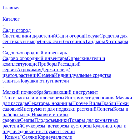
Главная
-
Каталог
-
Сад и огород
Светильники д/растений
Сад и огород
Посуда
Средства для
септиков и выгребных ям и бассейнов
Тандыры
Хозтовары
-
Садово-огородный инвентарь
Садово-огородный инвентарь
Опрыскиватели и
комплектующие
Приборы
Рассадный
сервис
Агрохимия
Держатели д/
цветоч.растений
Семена
Индивидуальные средства
защиты
Ловушки,отпугиватели
-
Мелкий почвообрабатывающий инструмент
Тяпки. мотыги и плоскорезы
Инструмент для полива
Маячки
для рассады
Секаторы, ножницы
Прочее
Вилы
Грабли
Ножи
садовые
Инструмент для подвязки растений
Лопаты
Косы и
наборы косца
Ножовки и пилы
садовые
Серпы
Плодосъемники
Товары для комнатных
растений
Сучкорезы, веткорезы,кусторезы
Культиваторы и
плуги
Садовый инструмент серии
"Козьма"
Сеялки
Корнеудалители