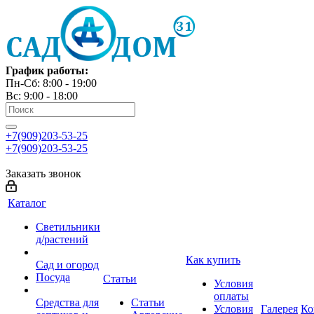
График работы:
Пн-Сб: 8:00 - 19:00
Вс: 9:00 - 18:00
+7(909)203-53-25
+7(909)203-53-25
Заказать звонок
Каталог
Светильники
д/растений
Как купить
Сад и огород
Посуда
Статьи
Условия
оплаты
Средства для
Статьи
Условия
Галерея
Ко