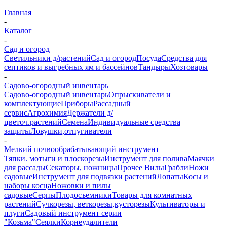
Главная
-
Каталог
-
Сад и огород
Светильники д/растений
Сад и огород
Посуда
Средства для
септиков и выгребных ям и бассейнов
Тандыры
Хозтовары
-
Садово-огородный инвентарь
Садово-огородный инвентарь
Опрыскиватели и
комплектующие
Приборы
Рассадный
сервис
Агрохимия
Держатели д/
цветоч.растений
Семена
Индивидуальные средства
защиты
Ловушки,отпугиватели
-
Мелкий почвообрабатывающий инструмент
Тяпки. мотыги и плоскорезы
Инструмент для полива
Маячки
для рассады
Секаторы, ножницы
Прочее
Вилы
Грабли
Ножи
садовые
Инструмент для подвязки растений
Лопаты
Косы и
наборы косца
Ножовки и пилы
садовые
Серпы
Плодосъемники
Товары для комнатных
растений
Сучкорезы, веткорезы,кусторезы
Культиваторы и
плуги
Садовый инструмент серии
"Козьма"
Сеялки
Корнеудалители