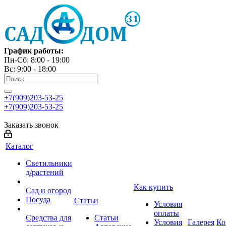
График работы:
Пн-Сб: 8:00 - 19:00
Вс: 9:00 - 18:00
+7(909)203-53-25
+7(909)203-53-25
Заказать звонок
Каталог
Светильники
д/растений
Как купить
Сад и огород
Посуда
Статьи
Условия
оплаты
Средства для
Статьи
Условия
Галерея
Ко