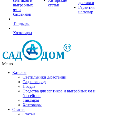
септиков и
Авторские
доставки
выгребных
статьи
Гарантия
ям и
на товар
бассейнов
Тандыры
Хозтовары
Меню
Каталог
Светильники д/растений
Сад и огород
Посуда
Средства для септиков и выгребных ям и
бассейнов
Тандыры
Хозтовары
Статьи
Статьи