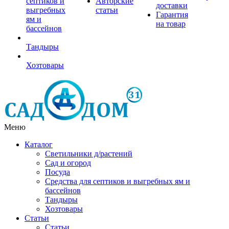
септиков и
Авторские
доставки
выгребных
статьи
Гарантия
ям и
на товар
бассейнов
Тандыры
Хозтовары
Меню
Каталог
Светильники д/растений
Сад и огород
Посуда
Средства для септиков и выгребных ям и
бассейнов
Тандыры
Хозтовары
Статьи
Статьи