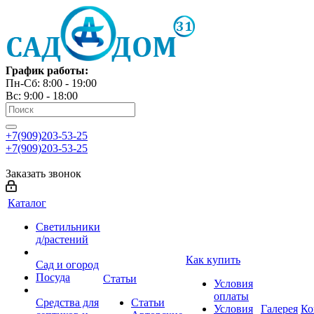
График работы:
Пн-Сб: 8:00 - 19:00
Вс: 9:00 - 18:00
+7(909)203-53-25
+7(909)203-53-25
Заказать звонок
Каталог
Светильники
д/растений
Как купить
Сад и огород
Посуда
Статьи
Условия
оплаты
Средства для
Статьи
Условия
Галерея
Ко