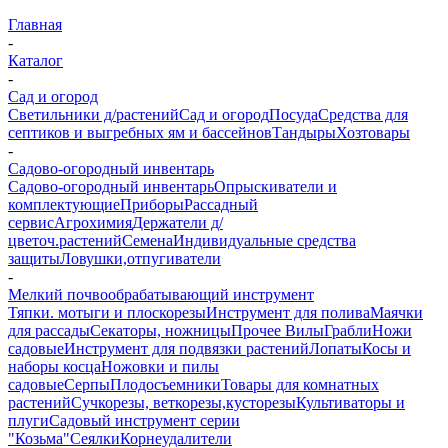
Главная
-
Каталог
-
Сад и огород
Светильники д/растений
Сад и огород
Посуда
Средства для
септиков и выгребных ям и бассейнов
Тандыры
Хозтовары
-
Садово-огородный инвентарь
Садово-огородный инвентарь
Опрыскиватели и
комплектующие
Приборы
Рассадный
сервис
Агрохимия
Держатели д/
цветоч.растений
Семена
Индивидуальные средства
защиты
Ловушки,отпугиватели
-
Мелкий почвообрабатывающий инструмент
Тяпки. мотыги и плоскорезы
Инструмент для полива
Маячки
для рассады
Секаторы, ножницы
Прочее
Вилы
Грабли
Ножи
садовые
Инструмент для подвязки растений
Лопаты
Косы и
наборы косца
Ножовки и пилы
садовые
Серпы
Плодосъемники
Товары для комнатных
растений
Сучкорезы, веткорезы,кусторезы
Культиваторы и
плуги
Садовый инструмент серии
"Козьма"
Сеялки
Корнеудалители