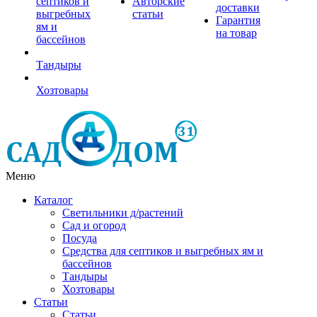
септиков и
Авторские
доставки
выгребных
статьи
Гарантия
ям и
на товар
бассейнов
Тандыры
Хозтовары
Меню
Каталог
Светильники д/растений
Сад и огород
Посуда
Средства для септиков и выгребных ям и
бассейнов
Тандыры
Хозтовары
Статьи
Статьи