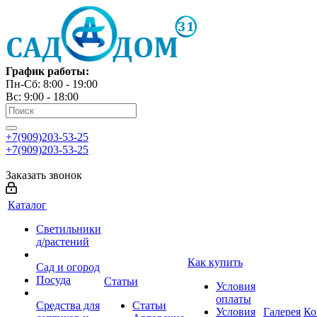
График работы:
Пн-Сб: 8:00 - 19:00
Вс: 9:00 - 18:00
+7(909)203-53-25
+7(909)203-53-25
Заказать звонок
Каталог
Светильники
д/растений
Как купить
Сад и огород
Посуда
Статьи
Условия
оплаты
Средства для
Статьи
Условия
Галерея
Ко