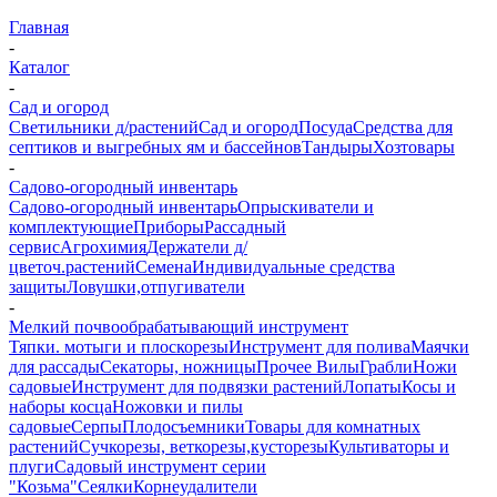
Главная
-
Каталог
-
Сад и огород
Светильники д/растений
Сад и огород
Посуда
Средства для
септиков и выгребных ям и бассейнов
Тандыры
Хозтовары
-
Садово-огородный инвентарь
Садово-огородный инвентарь
Опрыскиватели и
комплектующие
Приборы
Рассадный
сервис
Агрохимия
Держатели д/
цветоч.растений
Семена
Индивидуальные средства
защиты
Ловушки,отпугиватели
-
Мелкий почвообрабатывающий инструмент
Тяпки. мотыги и плоскорезы
Инструмент для полива
Маячки
для рассады
Секаторы, ножницы
Прочее
Вилы
Грабли
Ножи
садовые
Инструмент для подвязки растений
Лопаты
Косы и
наборы косца
Ножовки и пилы
садовые
Серпы
Плодосъемники
Товары для комнатных
растений
Сучкорезы, веткорезы,кусторезы
Культиваторы и
плуги
Садовый инструмент серии
"Козьма"
Сеялки
Корнеудалители