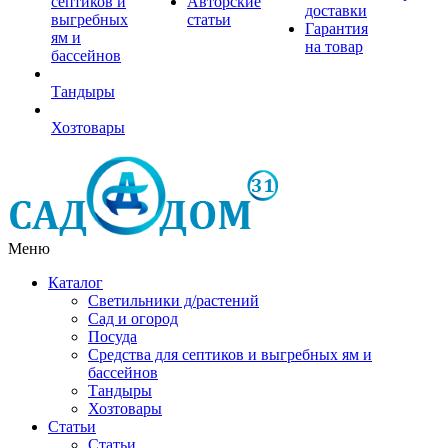
септиков и
Авторские
доставки
выгребных
статьи
Гарантия
ям и
на товар
бассейнов
Тандыры
Хозтовары
Меню
Каталог
Светильники д/растений
Сад и огород
Посуда
Средства для септиков и выгребных ям и
бассейнов
Тандыры
Хозтовары
Статьи
Статьи