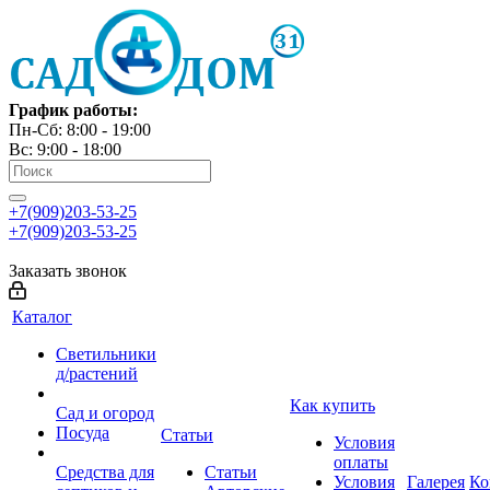
График работы:
Пн-Сб: 8:00 - 19:00
Вс: 9:00 - 18:00
+7(909)203-53-25
+7(909)203-53-25
Заказать звонок
Каталог
Светильники
д/растений
Как купить
Сад и огород
Посуда
Статьи
Условия
оплаты
Средства для
Статьи
Условия
Галерея
Ко