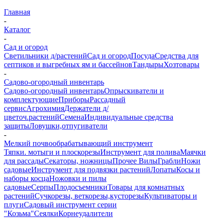
Главная
-
Каталог
-
Сад и огород
Светильники д/растений
Сад и огород
Посуда
Средства для
септиков и выгребных ям и бассейнов
Тандыры
Хозтовары
-
Садово-огородный инвентарь
Садово-огородный инвентарь
Опрыскиватели и
комплектующие
Приборы
Рассадный
сервис
Агрохимия
Держатели д/
цветоч.растений
Семена
Индивидуальные средства
защиты
Ловушки,отпугиватели
-
Мелкий почвообрабатывающий инструмент
Тяпки. мотыги и плоскорезы
Инструмент для полива
Маячки
для рассады
Секаторы, ножницы
Прочее
Вилы
Грабли
Ножи
садовые
Инструмент для подвязки растений
Лопаты
Косы и
наборы косца
Ножовки и пилы
садовые
Серпы
Плодосъемники
Товары для комнатных
растений
Сучкорезы, веткорезы,кусторезы
Культиваторы и
плуги
Садовый инструмент серии
"Козьма"
Сеялки
Корнеудалители