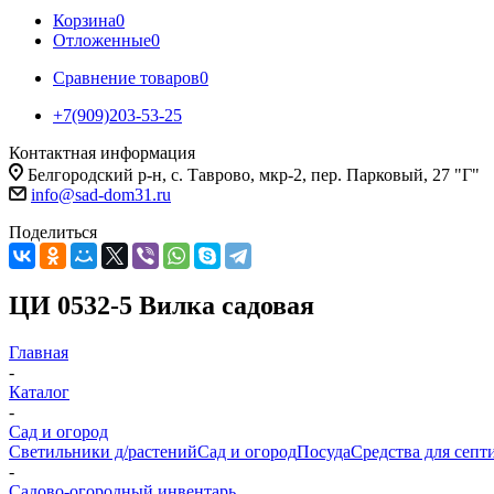
Корзина
0
Отложенные
0
Сравнение товаров
0
+7(909)203-53-25
Контактная информация
Белгородский р-н, с. Таврово, мкр-2, пер. Парковый, 27 "Г"
info@sad-dom31.ru
Поделиться
ЦИ 0532-5 Вилка садовая
Главная
-
Каталог
-
Сад и огород
Светильники д/растений
Сад и огород
Посуда
Средства для септ
-
Садово-огородный инвентарь