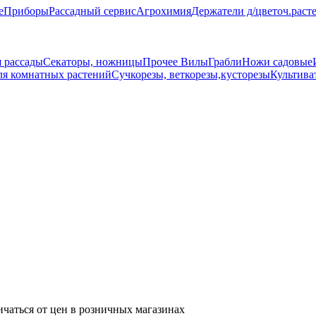
е
Приборы
Рассадный сервис
Агрохимия
Держатели д/цветоч.раст
 рассады
Секаторы, ножницы
Прочее
Вилы
Грабли
Ножи садовые
ля комнатных растений
Сучкорезы, веткорезы,кусторезы
Культива
ичаться от цен в розничных магазинах