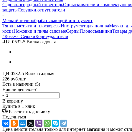
Садово-огородный инвентарь
Опрыскиватели и комплектующи
защиты
Ловушки,отпугиватели
-
Мелкий почвообрабатывающий инструмент
Тяпки. мотыги и плоскорезы
Инструмент для полива
Маячки для
косца
Ножовки и пилы садовые
Серпы
Плодосъемники
Товары д
"Козьма"
Сеялки
Корнеудалители
-
ЦИ 0532-5 Вилка садовая
ЦИ 0532-5 Вилка садовая
226
руб.
/шт
Есть в наличии
(5)
Нашли дешевле?
-
+
В корзину
Купить в 1 клик
Рассчитать доставку
Поделиться
Цена действительна только для интернет-магазина и может отл