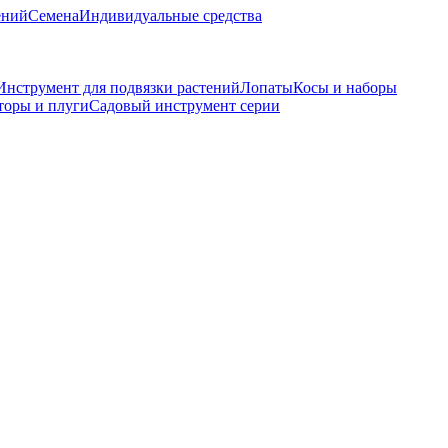
ений
Семена
Индивидуальные средства
Инструмент для подвязки растений
Лопаты
Косы и наборы
торы и плуги
Садовый инструмент серии