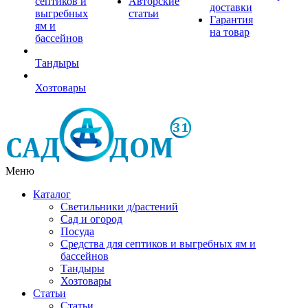
септиков и
Авторские
доставки
выгребных
статьи
Гарантия
ям и
на товар
бассейнов
Тандыры
Хозтовары
Меню
Каталог
Светильники д/растений
Сад и огород
Посуда
Средства для септиков и выгребных ям и
бассейнов
Тандыры
Хозтовары
Статьи
Статьи