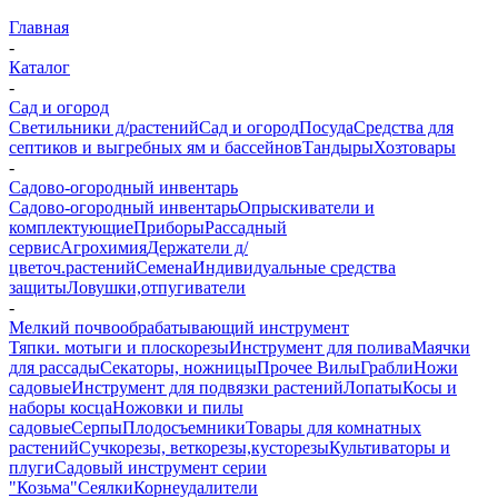
Главная
-
Каталог
-
Сад и огород
Светильники д/растений
Сад и огород
Посуда
Средства для
септиков и выгребных ям и бассейнов
Тандыры
Хозтовары
-
Садово-огородный инвентарь
Садово-огородный инвентарь
Опрыскиватели и
комплектующие
Приборы
Рассадный
сервис
Агрохимия
Держатели д/
цветоч.растений
Семена
Индивидуальные средства
защиты
Ловушки,отпугиватели
-
Мелкий почвообрабатывающий инструмент
Тяпки. мотыги и плоскорезы
Инструмент для полива
Маячки
для рассады
Секаторы, ножницы
Прочее
Вилы
Грабли
Ножи
садовые
Инструмент для подвязки растений
Лопаты
Косы и
наборы косца
Ножовки и пилы
садовые
Серпы
Плодосъемники
Товары для комнатных
растений
Сучкорезы, веткорезы,кусторезы
Культиваторы и
плуги
Садовый инструмент серии
"Козьма"
Сеялки
Корнеудалители