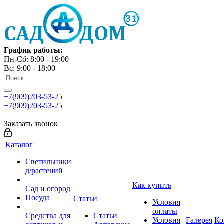
График работы:
Пн-Сб: 8:00 - 19:00
Вс: 9:00 - 18:00
+7(909)203-53-25
+7(909)203-53-25
Заказать звонок
Каталог
Светильники
д/растений
Как купить
Сад и огород
Посуда
Статьи
Условия
оплаты
Средства для
Статьи
Условия
Галерея
Ко